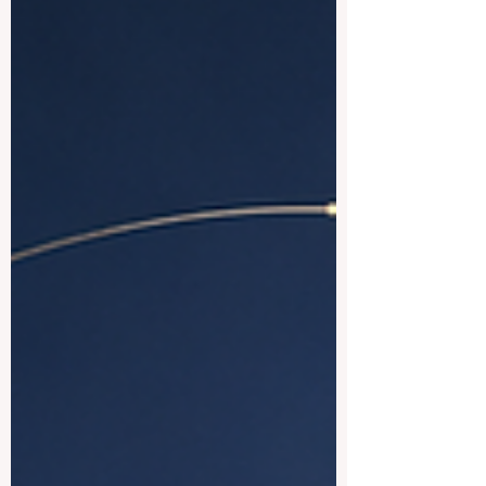
ouvert sur le monde, culturellement fort et
professionnellement utile. La langue
française n’est pas seulement une langue
d’enseignement ; elle est aussi une
langue de culture, de diplomatie, de
recherche, d’éc