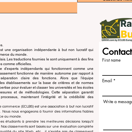
és.
Contact
 une organisation indépendante à but non lucratif qui
ommerce du monde.
is. Les traductions fournies le sont uniquement à des fins
First name
s comme officielles.
pe d'experts indépendants qui fonctionnent comme une
 classement fonctionne de manière autonome par rapport à
e séparation claire des fonctions. Alors que l'équipe
Email
n des établissements sur la base de critères et de normes
ertise pour évaluer et classer les universités et les écoles
esures et de méthodologies. Cette séparation garantit
x processus, maintenant l'intégrité et la crédibilité des
Write a messag
e commerce (ECLBS) est une association à but non lucratif
 Nous nous engageons à fournir des informations fiables
rce au monde.
es étudiants à prendre les meilleures décisions lorsqu'il
. Nos classements sont basés sur une évaluation complète
qualité du site Web, etc... il n'existe pas de classement