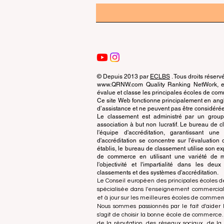
© Depuis 2013 par
ECLBS
. Tous droits réserv
www.QRNW.com Quality Ranking NetWork, est
évalue et classe les principales écoles de c
Ce site Web fonctionne principalement en angla
d’assistance et ne peuvent pas être considérée
Le classement est administré par un grou
association à but non lucratif. Le bureau de
l'équipe d'accréditation, garantissant un
d'accréditation se concentre sur l'évaluatio
établis, le bureau de classement utilise son exp
de commerce en utilisant une variété de m
l'objectivité et l'impartialité dans les deu
classements et des systèmes d'accréditation.
Le Conseil européen des principales écoles d
spécialisée dans l'enseignement commercial.
et à jour sur les meilleures écoles de comme
Nous sommes passionnés par le fait d'aider l
s'agit de choisir la bonne école de commerce
de la réputation, des réseaux sociaux, de la 