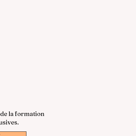
 de la formation
usives.
w