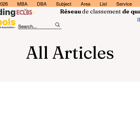
2026
MBA
DBA
Subject
Area
List
Service
Réseau
de classement
de
qua
All Articles