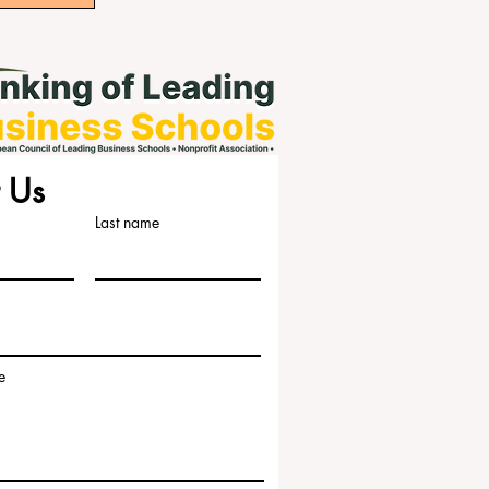
 Us
Last name
e