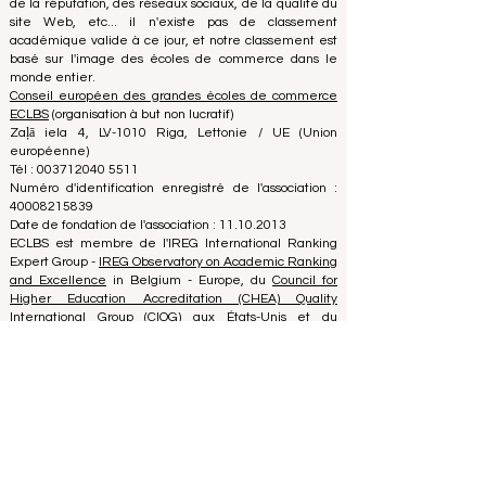
s'agit de choisir la bonne école de commerce. Nos
classements sont basés sur une évaluation complète
de la réputation, des réseaux sociaux, de la qualité du
site Web, etc... il n'existe pas de classement
académique valide à ce jour, et notre classement est
basé sur l'image des écoles de commerce dans le
monde entier.
Conseil européen des grandes écoles de commerce
ECLBS
(organisation à but non lucratif)
Zaļā iela 4, LV-1010 Riga, Lettonie / UE (Union
européenne)
Tél : 003712040 5511
Numéro d'identification enregistré de l'association :
40008215839
Date de fondation de l'association : 11.10.2013
ECLBS est membre de l'IREG International Ranking
Expert Group -
IREG Observatory on Academic Ranking
and Excellence
in Belgium - Europe, du
Council for
Higher Education Accreditation (CHEA) Quality
International Group (CIQG)
aux États-Unis et du
Réseau international des agences d'assurance qualité
en Enseignement supérieur (INQAAHE)
en Europe.
Rejoignez-nous à la conférence annuelle ECLBS 2024
à Dubaï UAE2024>>> www.UAE2024.com