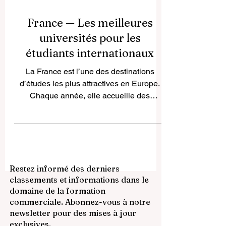
France — Les meilleures
universités pour les
étudiants internationaux
La France est l’une des destinations
d’études les plus attractives en Europe.
Chaque année, elle accueille des
étudiants venus du monde entier, attirés
par la qualité de l’enseignement
supérieur, la richesse culturelle, la
diversité des villes universitaires et les
nombreuses possibilités de formation.
Restez informé des derniers
Pour un étudiant international, choisir la
classements et informations dans le
France ne signifie pas seulement obtenir
domaine de la formation
un diplôme. C’est aussi vivre une
commerciale. Abonnez-vous à notre