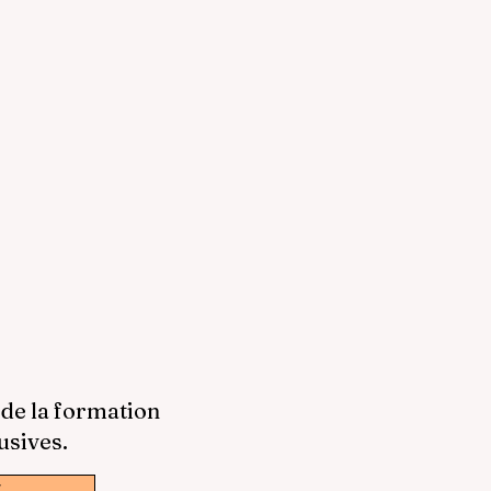
 de la formation
usives.
w