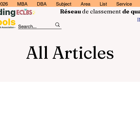
2026
MBA
DBA
Subject
Area
List
Service
Réseau
de classement
de
qua
All Articles