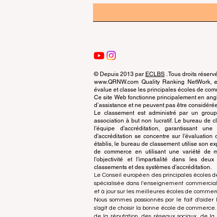
© Depuis 2013 par
ECLBS
. Tous droits réserv
www.QRNW.com Quality Ranking NetWork, est
évalue et classe les principales écoles de c
Ce site Web fonctionne principalement en angla
d’assistance et ne peuvent pas être considérée
Le classement est administré par un grou
association à but non lucratif. Le bureau de
l'équipe d'accréditation, garantissant un
d'accréditation se concentre sur l'évaluatio
établis, le bureau de classement utilise son exp
de commerce en utilisant une variété de m
l'objectivité et l'impartialité dans les deu
classements et des systèmes d'accréditation.
Le Conseil européen des principales écoles d
spécialisée dans l'enseignement commercial.
et à jour sur les meilleures écoles de comme
Nous sommes passionnés par le fait d'aider l
s'agit de choisir la bonne école de commerce
de la réputation, des réseaux sociaux, de la 