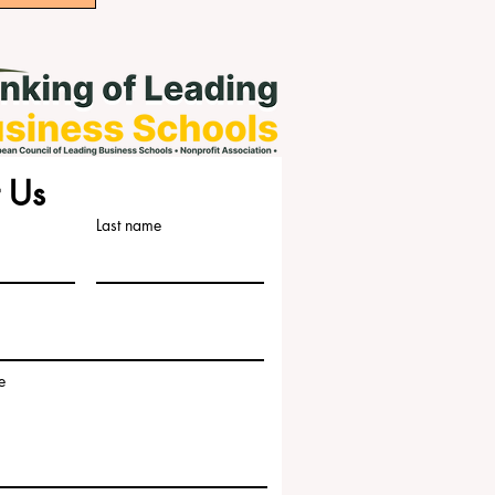
 Us
Last name
e