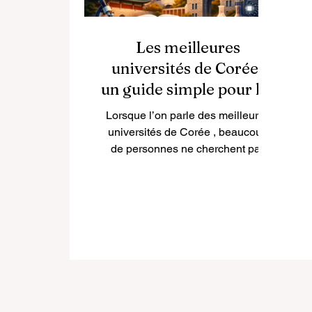
Les meilleures
universités de Corée :
un guide simple pour les
étudiants et les familles
Lorsque l’on parle des meilleures
universités de Corée , beaucoup
de personnes ne cherchent pas
seulement des noms célèbres.
Elles veulent savoir quelles
institutions offrent un
enseignement de qualité, une
recherche solide, une bonne
réputation académique, une vie
étudiante attractive et de réelles
perspectives professionnelles . En
réalité, la Corée possède plusieurs