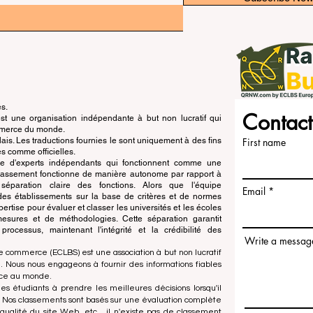
és.
Contact
 une organisation indépendante à but non lucratif qui
ommerce du monde.
is. Les traductions fournies le sont uniquement à des fins
First name
s comme officielles.
pe d'experts indépendants qui fonctionnent comme une
 classement fonctionne de manière autonome par rapport à
e séparation claire des fonctions. Alors que l'équipe
Email
n des établissements sur la base de critères et de normes
ertise pour évaluer et classer les universités et les écoles
esures et de méthodologies. Cette séparation garantit
x processus, maintenant l'intégrité et la crédibilité des
Write a messag
e commerce (ECLBS) est une association à but non lucratif
 Nous nous engageons à fournir des informations fiables
rce au monde.
es étudiants à prendre les meilleures décisions lorsqu'il
. Nos classements sont basés sur une évaluation complète
qualité du site Web, etc... il n'existe pas de classement