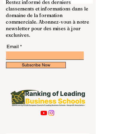
lorsqu’ils souhaitent étudier l’ingénierie,
Restez informé des derniers
les sciences, le management, le droit, la
classements et informations dans le
médecine, l’agriculture, les sciences
domaine de la formation
humaines ou des domaines orientés vers
commerciale. Abonnez-vous à notre
la recherche. La ville propose un mélang
newsletter pour des mises à jour
exclusives.
Email
Subscribe Now