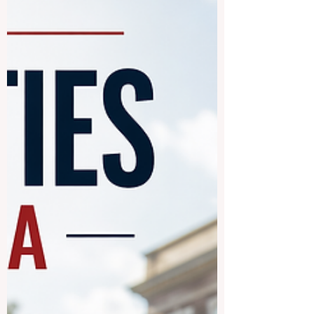
l’enseignement supérieur. Capitale
administrative du pays, elle est aussi une
ville de culture, d’histoire, de recherche,
d’institutions publiques et de vie
étudiante. Beaucoup de lecteurs se
posent donc une question simple : quelles
sont les universités situées à Pretoria, et
que propose chacune d’elles ? Pour les
étudiants et les familles francophones,
Pretoria peut être une destination
intéressante, c