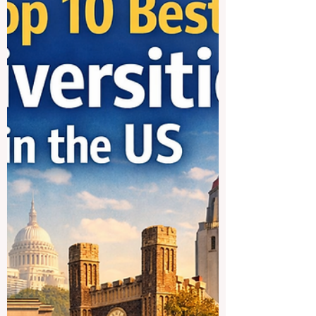
grandes villes académiques
du Pakistan
Lahore est l’une des villes universitaires
les plus importantes du Pakistan.
Lorsqu’une personne demande quelles
sont les meilleures universités de Lahore,
elle ne cherche pas seulement une liste
de noms. Elle veut aussi comprendre ce
qui distingue chaque établissement,
quelles sont leurs forces, et pourquoi cette
ville occupe une place si importante dans
le paysage éducatif du pays. C’est dans
cet esprit que cet article a été préparé :
comme une réponse publique, simple, uti