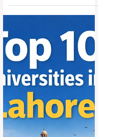
Les dix meilleures
universités des États-Unis :
un guide clair pour le public
francophone
Beaucoup de lecteurs posent la même
question : quelles sont les dix meilleures
universités des États-Unis ? La réponse
n’est pas totalement simple, car la notion
de “meilleure” université dépend de
nombreux facteurs. Certains étudiants
cherchent l’excellence en ingénierie,
d’autres en médecine, en droit, en
commerce, en sciences humaines ou en
recherche scientifique. Malgré cela, il
existe un groupe d’universités
américaines qui revient très souvent