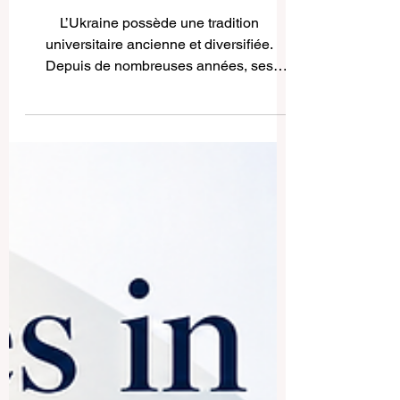
Universités en Ukraine : que
doivent savoir les étudiants
internationaux ?
L’Ukraine possède une tradition
universitaire ancienne et diversifiée.
Depuis de nombreuses années, ses
établissements d’enseignement supérieur
attirent des étudiants locaux et
internationaux grâce à une offre
académique large, notamment en
médecine, ingénierie, informatique,
économie, gestion, agriculture, sciences
naturelles, sciences humaines, droit,
relations internationales et arts. Cet article
répond à une question souvent posée par