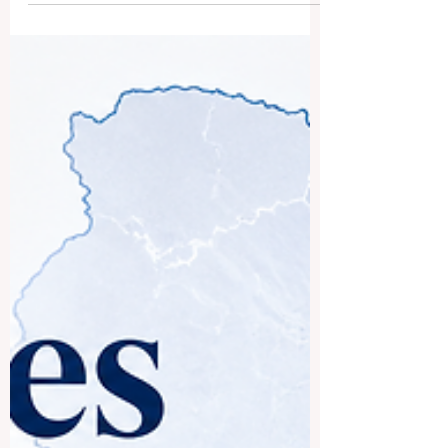
De nombreux étudiants et parents se
posent la question suivante : quelles sont
les meilleures universités à Koweït ? La
réponse dépend du projet de chaque
étudiant, du domaine d’études souhaité,
de la langue d’enseignement, du budget,
du style d’apprentissage et des objectifs
professionnels à long terme. Le Koweït
accorde une grande importance à
l’enseignement supérieur et au
développement des compétences. Dans
la ville de Koweït et ses environs,
plusieurs établissements publ