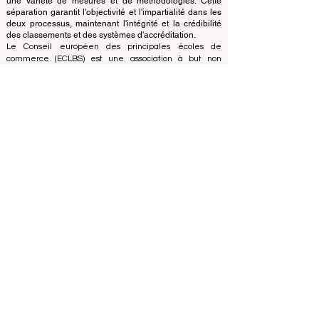
classement utilise son expertise pour évaluer et classer
les universités et les écoles de commerce en utilisant
une variété de mesures et de méthodologies. Cette
séparation garantit l'objectivité et l'impartialité dans les
deux processus, maintenant l'intégrité et la crédibilité
des classements et des systèmes d'accréditation.
Le Conseil européen des principales écoles de
commerce (ECLBS) est une association à but non
lucratif spécialisée dans l'enseignement commercial.
Nous nous engageons à fournir des informations fiables
et à jour sur les meilleures écoles de commerce au
monde.
Nous sommes passionnés par le fait d'aider les
étudiants à prendre les meilleures décisions lorsqu'il
s'agit de choisir la bonne école de commerce. Nos
classements sont basés sur une évaluation complète
de la réputation, des réseaux sociaux, de la qualité du
site Web, etc... il n'existe pas de classement
académique valide à ce jour, et notre classement est
basé sur l'image des écoles de commerce dans le
monde entier.
Conseil européen des grandes écoles de commerce
ECLBS
(organisation à but non lucratif)
Zaļā iela 4, LV-1010 Riga, Lettonie / UE (Union
européenne)
Tél : 003712040 5511
Numéro d'identification enregistré de l'association :