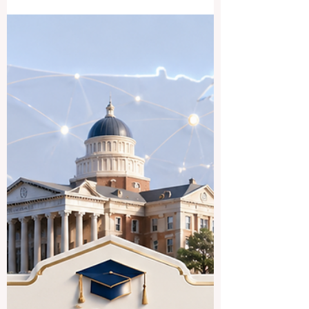
universités du Royaume-Uni pour les
étudiants internationaux ? » Le Royaume-
Uni reste l’une des destinations d’études
les plus appréciées au monde grâce à la
qualité de son enseignement, à la
diversité de ses campus, à son histoire
académique et à ses nombreuses
possibilités de développement personnel
et professionnel. Pour les étudiants
français et francophones, étudier au
Royaume-Uni peut être u