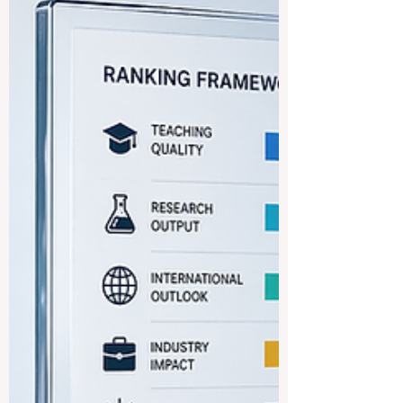
pas une seule université parfaite pour tout
le monde. Busan compte plusieurs
établissements solides, et le meilleur
choix dépend surtout du domaine
d’études, du type de vie universitaire
recherché et des objectifs personnels de
chaque étudiant. Busan est l’une des
grandes villes de Corée du Sud. Elle
combine dynamisme é