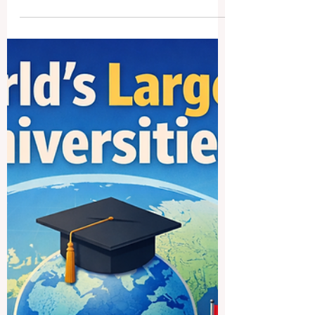
Le QRNW GRTU 2027 met
en lumière l’essor des
universités transnationales
QRNW a officiellement publié le
Classement mondial des universités
transnationales 2027 , une classification
internationale spécialisée qui met en
lumière un segment en pleine croissance
de l’enseignement supérieur mondial : les
universités qui opèrent dans plusieurs
pays à travers des modèles académiques
intégrés et une présence éducative au-
delà des frontières nationales. La
publication de ce classement intervient à