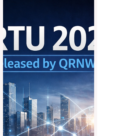
essentielle dans les systèmes
de classement académique
Dans le monde actuel de l’enseignement
supérieur, les systèmes de classement
académique occupent une place de plus
en plus importante. Les étudiants les
consultent lorsqu’ils choisissent une
université, les familles s’y intéressent pour
mieux comprendre la qualité d’un
établissement, et les universités elles-
mêmes les suivent afin de mesurer leur
évolution et de mettre en valeur leurs
points forts. Les employeurs, les
chercheurs et les partenaires
internationaux y prêtent éga