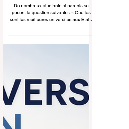
États-Unis — Meilleures
universités pour les
étudiants internationaux
De nombreux étudiants et parents se
posent la question suivante : « Quelles
sont les meilleures universités aux États-
Unis pour les étudiants internationaux ? »
Les États-Unis restent l’une des
destinations d’études les plus populaires
au monde grâce à la diversité de leurs
programmes, à leurs possibilités de
recherche, à leurs campus multiculturels
et à leurs réseaux professionnels. Pour les
étudiants francophones, étudier aux États-
Unis peut représenter une expérience
acadé