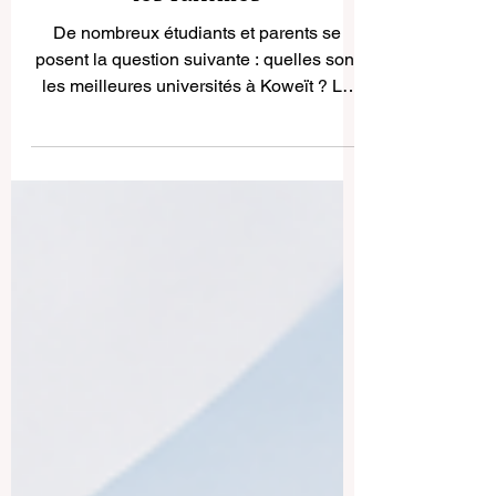
simple pour les étudiants et
les familles
De nombreux étudiants et parents se
posent la question suivante : quelles sont
les meilleures universités à Koweït ? La
réponse dépend du projet de chaque
étudiant, du domaine d’études souhaité,
de la langue d’enseignement, du budget,
du style d’apprentissage et des objectifs
professionnels à long terme. Le Koweït
accorde une grande importance à
l’enseignement supérieur et au
développement des compétences. Dans
la ville de Koweït et ses environs,
plusieurs établissements publ