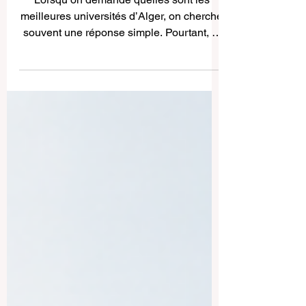
d’Alger, Algérie : un guide
positif pour bien choisir
Lorsqu’on demande quelles sont les
meilleures universités d’Alger, on cherche
souvent une réponse simple. Pourtant, la
réalité est plus nuancée. La meilleure
université n’est pas la même pour tout le
monde. Tout dépend du domaine
d’études, du style d’apprentissage, du
projet professionnel et du type
d’environnement académique recherché.
C’est précisément pour cette raison
qu’Alger attire l’attention : la capitale
algérienne propose une offre universitaire
variée, solide et in