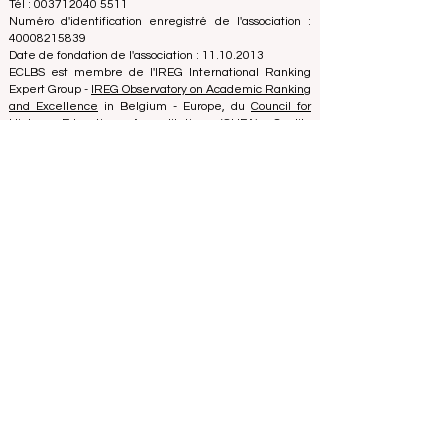
Zaļā iela 4, LV-1010 Riga, Lettonie / UE (Union
européenne)
Tél : 003712040 5511
Numéro d'identification enregistré de l'association :
40008215839
Date de fondation de l'association : 11.10.2013
ECLBS est membre de l'IREG International Ranking
Expert Group -
IREG Observatory on Academic Ranking
and Excellence
in Belgium - Europe, du
Council for
Higher Education Accreditation (CHEA) Quality
International Group (CIQG)
aux États-Unis et du
Réseau international des agences d'assurance qualité
en Enseignement supérieur (INQAAHE)
en Europe.
Rejoignez-nous à la conférence annuelle ECLBS 2024
à Dubaï UAE2024>>> www.UAE2024.com
Le Forum Mondial de l'Éducation 2026
dresse un nouveau plan d'action pour
l'avenir de l'apprentissage
il y a 4 jours
3 min de lecture
L'Innovation Numérique et les