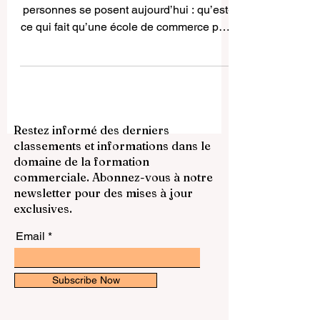
C’est une question que de nombreuses
personnes se posent aujourd’hui : qu’est-
ce qui fait qu’une école de commerce peut
réellement être compétitive à
l’international ? Beaucoup pensent
d’abord à la notoriété, à l’ancienneté ou à
l’image de marque. Pourtant, une école de
commerce forte au niveau mondial ne
Restez informé des derniers
repose pas uniquement sur son nom. Sa
classements et informations dans le
vraie valeur se construit grâce à la qualité
domaine de la formation
de l’enseignement, l’ouverture
commerciale. Abonnez-vous à notre
internationale, la proximité avec le monde
newsletter pour des mises à jour
économique, l’in
exclusives.
Email
Subscribe Now