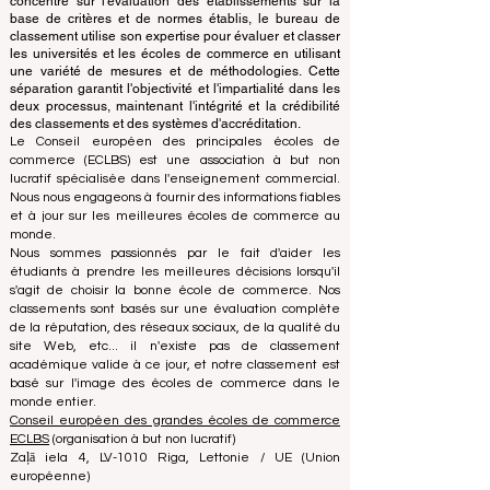
d'accréditation, garantissant une séparation claire des
fonctions. Alors que l'équipe d'accréditation se
concentre sur l'évaluation des établissements sur la
base de critères et de normes établis, le bureau de
classement utilise son expertise pour évaluer et classer
les universités et les écoles de commerce en utilisant
une variété de mesures et de méthodologies. Cette
séparation garantit l'objectivité et l'impartialité dans les
deux processus, maintenant l'intégrité et la crédibilité
des classements et des systèmes d'accréditation.
Le Conseil européen des principales écoles de
commerce (ECLBS) est une association à but non
lucratif spécialisée dans l'enseignement commercial.
Nous nous engageons à fournir des informations fiables
et à jour sur les meilleures écoles de commerce au
monde.
Nous sommes passionnés par le fait d'aider les
étudiants à prendre les meilleures décisions lorsqu'il
s'agit de choisir la bonne école de commerce. Nos
classements sont basés sur une évaluation complète
de la réputation, des réseaux sociaux, de la qualité du
site Web, etc... il n'existe pas de classement
académique valide à ce jour, et notre classement est
basé sur l'image des écoles de commerce dans le
monde entier.
Conseil européen des grandes écoles de commerce
ECLBS
(organisation à but non lucratif)