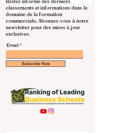
supérieur connaît aujourd’hui une
Restez informé des derniers
transformation profonde. Les étudiants ne
classements et informations dans le
recherchent plus seulement une institution
domaine de la formation
classique, définie par des structures fixes
commerciale. Abonnez-vous à notre
et un modèle unique d’apprentissage. Ils
newsletter pour des mises à jour
veulent désormais une un
exclusives.
Email
Subscribe Now