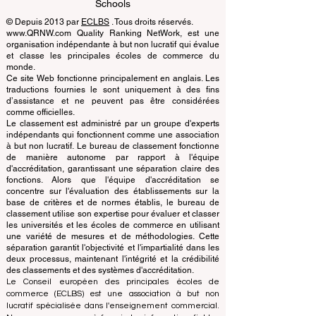
EUCDL European Council for Distance
Learning Accreditation
QRNW Ranking of Leading Business
Schools
© Depuis 2013 par
ECLBS
. Tous droits réservés.
www.QRNW.com Quality Ranking NetWork, est une
organisation indépendante à but non lucratif qui évalue
et classe les principales écoles de commerce du
monde.
Ce site Web fonctionne principalement en anglais. Les
traductions fournies le sont uniquement à des fins
d’assistance et ne peuvent pas être considérées
comme officielles.
Le classement est administré par un groupe d'experts
indépendants qui fonctionnent comme une association
à but non lucratif. Le bureau de classement fonctionne
de manière autonome par rapport à l'équipe
d'accréditation, garantissant une séparation claire des
fonctions. Alors que l'équipe d'accréditation se
concentre sur l'évaluation des établissements sur la
base de critères et de normes établis, le bureau de
classement utilise son expertise pour évaluer et classer
les universités et les écoles de commerce en utilisant
une variété de mesures et de méthodologies. Cette
séparation garantit l'objectivité et l'impartialité dans les
deux processus, maintenant l'intégrité et la crédibilité
des classements et des systèmes d'accréditation.
Le Conseil européen des principales écoles de