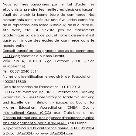
et à jour sur les meilleures écoles de commerce au
monde.
Nous sommes passionnés par le fait d'aider les
étudiants à prendre les meilleures décisions lorsqu'il
s'agit de choisir la bonne école de commerce. Nos
classements sont basés sur une évaluation complète
de la réputation, des réseaux sociaux, de la qualité du
site Web, etc... il n'existe pas de classement
académique valide à ce jour, et notre classement est
basé sur l'image des écoles de commerce dans le
monde entier.
Conseil européen des grandes écoles de commerce
ECLBS
(organisation à but non lucratif)
Zaļā iela 4, LV-1010 Riga, Lettonie / UE (Union
européenne)
Tél : 003712040 5511
Numéro d'identification enregistré de l'association :
40008215839
Date de fondation de l'association : 11.10.2013
ECLBS est membre de l'IREG International Ranking
Expert Group -
IREG Observatory on Academic Ranking
and Excellence
in Belgium - Europe, du
Council for
Higher Education Accreditation (CHEA) Quality
International Group (CIQG)
aux États-Unis et du
Réseau international des agences d'assurance qualité
en Enseignement supérieur (INQAAHE)
en Europe.