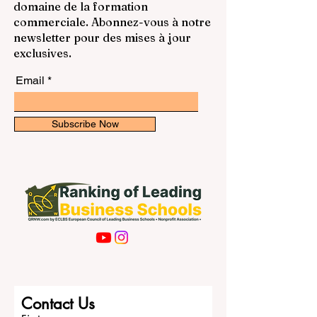
classements et informations dans le
monde. Pendant longtemps, le #MBA a
domaine de la formation
été considéré comme un programme
commerciale. Abonnez-vous à notre
prestigieux, utile pour accéder à des
newsletter pour des mises à jour
postes de direction, développer un
exclusives.
Email
Subscribe Now