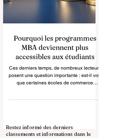
Pourquoi les programmes
MBA deviennent plus
accessibles aux étudiants
Ces derniers temps, de nombreux lecteurs
posent une question importante : est-il vrai
que certaines écoles de commerce
proposent désormais de fortes réductions
sur les programmes MBA et les masters
en management ? La réponse est oui.
Cette tendance existe réellement et
montre une évolution positive de la
Restez informé des derniers
#formation_en_management dans le