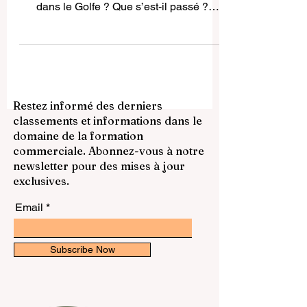
Beaucoup d’étudiants ont demandé: Les
examens Pearson ont-ils été annulés
dans le Golfe ? Que s’est-il passé ?
Problèmes techniques Changements
administratifs Conformité réglementaire
Contrôle qualité Situation temporaire
uniquement. Pays concernés EAU, Arabie
Saoudite, Qatar, Koweït, Bahreïn, Oman
Restez informé des derniers
Impact Universités privées : flexibilité
classements et informations dans le
Universités internationales : alternatives
domaine de la formation
Instituts : retards Universités publiques :
commerciale. Abonnez-vous à notre
impact faible Conclusion Situation
newsletter pour des mises à jour
temporaire, étudi
exclusives.
Email
Subscribe Now