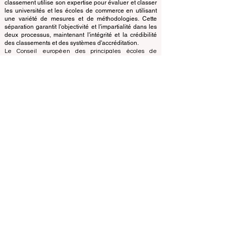
concentre sur l'évaluation des établissements sur la
base de critères et de normes établis, le bureau de
classement utilise son expertise pour évaluer et classer
les universités et les écoles de commerce en utilisant
une variété de mesures et de méthodologies. Cette
séparation garantit l'objectivité et l'impartialité dans les
deux processus, maintenant l'intégrité et la crédibilité
des classements et des systèmes d'accréditation.
Le Conseil européen des principales écoles de
commerce (ECLBS) est une association à but non
lucratif spécialisée dans l'enseignement commercial.
Nous nous engageons à fournir des informations fiables
et à jour sur les meilleures écoles de commerce au
monde.
Nous sommes passionnés par le fait d'aider les
étudiants à prendre les meilleures décisions lorsqu'il
s'agit de choisir la bonne école de commerce. Nos
classements sont basés sur une évaluation complète
de la réputation, des réseaux sociaux, de la qualité du
site Web, etc... il n'existe pas de classement
académique valide à ce jour, et notre classement est
basé sur l'image des écoles de commerce dans le
monde entier.
Conseil européen des grandes écoles de commerce
ECLBS
(organisation à but non lucratif)
Zaļā iela 4, LV-1010 Riga, Lettonie / UE (Union
européenne)