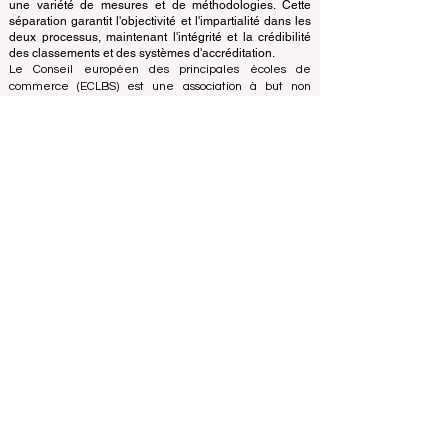
base de critères et de normes établis, le bureau de
classement utilise son expertise pour évaluer et classer
les universités et les écoles de commerce en utilisant
une variété de mesures et de méthodologies. Cette
séparation garantit l'objectivité et l'impartialité dans les
deux processus, maintenant l'intégrité et la crédibilité
des classements et des systèmes d'accréditation.
Le Conseil européen des principales écoles de
commerce (ECLBS) est une association à but non
lucratif spécialisée dans l'enseignement commercial.
Nous nous engageons à fournir des informations fiables
et à jour sur les meilleures écoles de commerce au
monde.
Nous sommes passionnés par le fait d'aider les
étudiants à prendre les meilleures décisions lorsqu'il
s'agit de choisir la bonne école de commerce. Nos
classements sont basés sur une évaluation complète
de la réputation, des réseaux sociaux, de la qualité du
site Web, etc... il n'existe pas de classement
académique valide à ce jour, et notre classement est
basé sur l'image des écoles de commerce dans le
monde entier.
Conseil européen des grandes écoles de commerce
ECLBS
(organisation à but non lucratif)
Zaļā iela 4, LV-1010 Riga, Lettonie / UE (Union
européenne)
Tél : 003712040 5511