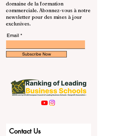
Restez informé des derniers
touche la vie quotidienne des élèves, des
classements et informations dans le
étudiants, des enseignants, des familles et
domaine de la formation
des établissements d’enseignement. À
commerciale. Abonnez-vous à notre
première vue, l’apprentissage à distance
newsletter pour des mises à jour
peut se
exclusives.
Email
Subscribe Now