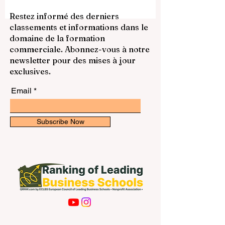
technique ou d’une mesure temporaire.
C’est une transformation importante qui
Restez informé des derniers
touche la vie quotidienne des élèves, des
classements et informations dans le
étudiants, des enseignants, des familles et
domaine de la formation
des établissements d’enseignement. À
commerciale. Abonnez-vous à notre
première vue, l’apprentissage à distance
newsletter pour des mises à jour
peut se
exclusives.
Email
Subscribe Now