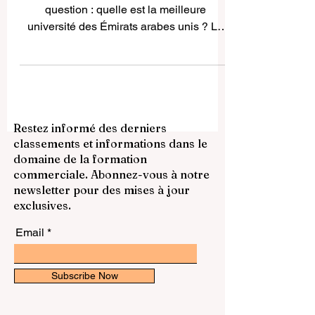
Beaucoup de personnes posent la même
question : quelle est la meilleure
université des Émirats arabes unis ? La
réponse la plus honnête est qu’il n’existe
pas une seule université parfaite pour tout
le monde . Le meilleur choix dépend du
domaine d’études recherché, de la
manière d’apprendre, du type de vie
Restez informé des derniers
universitaire souhaité et des projets
classements et informations dans le
professionnels à long terme. C’est
domaine de la formation
justement ce qui rend les Émirats arabes
commerciale. Abonnez-vous à notre
unis particulièrement intéressants : le
newsletter pour des mises à jour
pays dispose de pl
exclusives.
Email
Subscribe Now