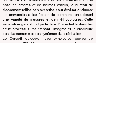
d'accréditation, garantissant une séparation claire des
fonctions. Alors que l'équipe d'accréditation se
concentre sur l'évaluation des établissements sur la
base de critères et de normes établis, le bureau de
classement utilise son expertise pour évaluer et classer
les universités et les écoles de commerce en utilisant
une variété de mesures et de méthodologies. Cette
séparation garantit l'objectivité et l'impartialité dans les
deux processus, maintenant l'intégrité et la crédibilité
des classements et des systèmes d'accréditation.
Le Conseil européen des principales écoles de
commerce (ECLBS) est une association à but non
lucratif spécialisée dans l'enseignement commercial.
Nous nous engageons à fournir des informations fiables
et à jour sur les meilleures écoles de commerce au
monde.
Nous sommes passionnés par le fait d'aider les
étudiants à prendre les meilleures décisions lorsqu'il
s'agit de choisir la bonne école de commerce. Nos
classements sont basés sur une évaluation complète
de la réputation, des réseaux sociaux, de la qualité du
site Web, etc... il n'existe pas de classement
académique valide à ce jour, et notre classement est
basé sur l'image des écoles de commerce dans le
monde entier.
Conseil européen des grandes écoles de commerce
ECLBS
(organisation à but non lucratif)