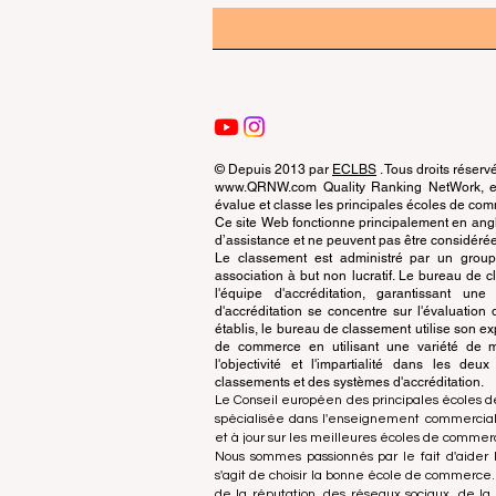
© Depuis 2013 par
ECLBS
. Tous droits réserv
www.QRNW.com Quality Ranking NetWork, est
évalue et classe les principales écoles de c
Ce site Web fonctionne principalement en angla
d’assistance et ne peuvent pas être considérée
Le classement est administré par un grou
association à but non lucratif. Le bureau de
l'équipe d'accréditation, garantissant un
d'accréditation se concentre sur l'évaluatio
établis, le bureau de classement utilise son exp
de commerce en utilisant une variété de m
l'objectivité et l'impartialité dans les deu
classements et des systèmes d'accréditation.
Le Conseil européen des principales écoles d
spécialisée dans l'enseignement commercial.
et à jour sur les meilleures écoles de comme
Nous sommes passionnés par le fait d'aider l
s'agit de choisir la bonne école de commerce
de la réputation, des réseaux sociaux, de la 