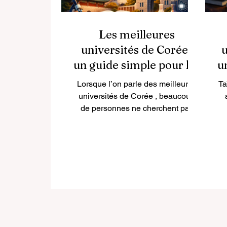
Les meilleures
universités de Corée :
u
un guide simple pour les
u
étudiants et les familles
é
Lorsque l’on parle des meilleures
Ta
universités de Corée , beaucoup
de personnes ne cherchent pas
seulement des noms célèbres.
p
Elles veulent savoir quelles
institutions offrent un
enseignement de qualité, une
e
recherche solide, une bonne
l
réputation académique, une vie
étudiante attractive et de réelles
T
perspectives professionnelles . En
réalité, la Corée possède plusieurs