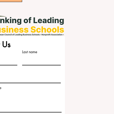
 Us
Last name
e