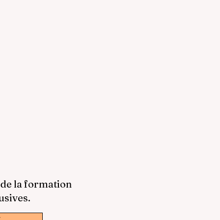
 de la formation
usives.
w