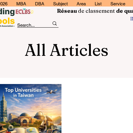
2026
MBA
DBA
Subject
Area
List
Service
Réseau
de classement
de
qua
All Articles