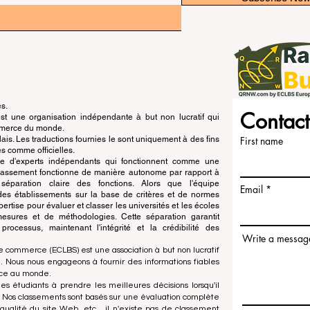
és.
Contact
 une organisation indépendante à but non lucratif qui
ommerce du monde.
is. Les traductions fournies le sont uniquement à des fins
First name
s comme officielles.
pe d'experts indépendants qui fonctionnent comme une
 classement fonctionne de manière autonome par rapport à
e séparation claire des fonctions. Alors que l'équipe
Email
n des établissements sur la base de critères et de normes
ertise pour évaluer et classer les universités et les écoles
esures et de méthodologies. Cette séparation garantit
x processus, maintenant l'intégrité et la crédibilité des
Write a messag
e commerce (ECLBS) est une association à but non lucratif
 Nous nous engageons à fournir des informations fiables
rce au monde.
es étudiants à prendre les meilleures décisions lorsqu'il
. Nos classements sont basés sur une évaluation complète
qualité du site Web, etc... il n'existe pas de classement