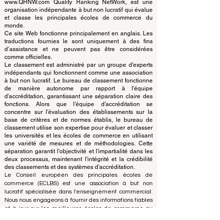
Schools
© Depuis 2013 par
ECLBS
. Tous droits réservés.
www.QRNW.com Quality Ranking NetWork, est une
organisation indépendante à but non lucratif qui évalue
et classe les principales écoles de commerce du
monde.
Ce site Web fonctionne principalement en anglais. Les
traductions fournies le sont uniquement à des fins
d’assistance et ne peuvent pas être considérées
comme officielles.
Le classement est administré par un groupe d'experts
indépendants qui fonctionnent comme une association
à but non lucratif. Le bureau de classement fonctionne
de manière autonome par rapport à l'équipe
d'accréditation, garantissant une séparation claire des
fonctions. Alors que l'équipe d'accréditation se
concentre sur l'évaluation des établissements sur la
base de critères et de normes établis, le bureau de
classement utilise son expertise pour évaluer et classer
les universités et les écoles de commerce en utilisant
une variété de mesures et de méthodologies. Cette
séparation garantit l'objectivité et l'impartialité dans les
deux processus, maintenant l'intégrité et la crédibilité
des classements et des systèmes d'accréditation.
Le Conseil européen des principales écoles de
commerce (ECLBS) est une association à but non
lucratif spécialisée dans l'enseignement commercial.