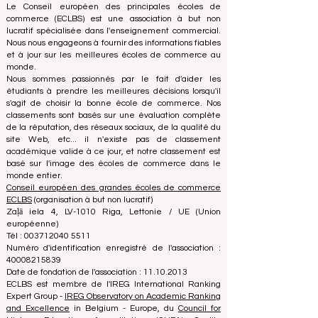
séparation garantit l'objectivité et l'impartialité dans les
deux processus, maintenant l'intégrité et la crédibilité
des classements et des systèmes d'accréditation.
Le Conseil européen des principales écoles de
commerce (ECLBS) est une association à but non
lucratif spécialisée dans l'enseignement commercial.
Nous nous engageons à fournir des informations fiables
et à jour sur les meilleures écoles de commerce au
monde.
Nous sommes passionnés par le fait d'aider les
étudiants à prendre les meilleures décisions lorsqu'il
s'agit de choisir la bonne école de commerce. Nos
classements sont basés sur une évaluation complète
de la réputation, des réseaux sociaux, de la qualité du
site Web, etc... il n'existe pas de classement
académique valide à ce jour, et notre classement est
basé sur l'image des écoles de commerce dans le
monde entier.
Conseil européen des grandes écoles de commerce
ECLBS
(organisation à but non lucratif)
Zaļā iela 4, LV-1010 Riga, Lettonie / UE (Union
européenne)
Tél : 003712040 5511
Numéro d'identification enregistré de l'association :
40008215839
Date de fondation de l'association : 11.10.2013