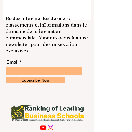
que la réouverture du détroit d’Ormuz.
Pour beaucoup, ce sujet semble avant tout
politique ou économique. Pourtant, il
concerne aussi l’enseignement supérieur,
Restez informé des derniers
les universités, l’avenir des étudiants et la
classements et informations dans le
recherche scientifique dans la région. Le
domaine de la formation
détroit d’Ormuz n’est pas une simple voie
commerciale. Abonnez-vous à notre
maritime. C’est l’un des passages m
newsletter pour des mises à jour
exclusives.
Email
Subscribe Now