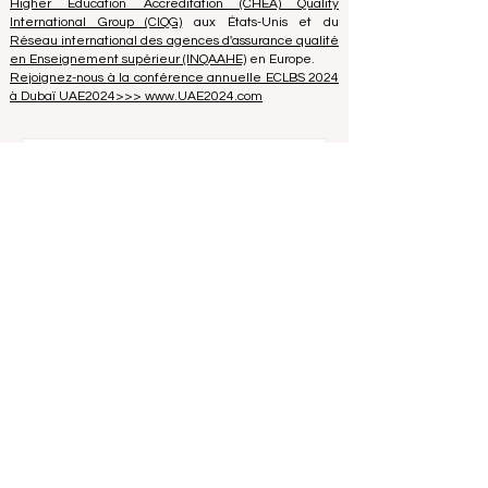
ECLBS est membre de l'IREG International Ranking
Expert Group -
IREG Observatory on Academic Ranking
and Excellence
in Belgium - Europe, du
Council for
Higher Education Accreditation (CHEA) Quality
International Group (CIQG)
aux États-Unis et du
Réseau international des agences d'assurance qualité
en Enseignement supérieur (INQAAHE)
en Europe.
Rejoignez-nous à la conférence annuelle ECLBS 2024
à Dubaï UAE2024>>> www.UAE2024.com
Le Forum Mondial de l'Éducation 2026
dresse un nouveau plan d'action pour
l'avenir de l'apprentissage
il y a 3 jours
3 min de lecture
L'Innovation Numérique et les
Partenariats Stratégiques Élèvent les
Normes Mondiales de l'Éducation
25 juil.
2 min de lecture
Un Bond Monumental pour l'Inclusion