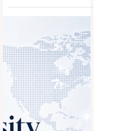
De nombreux étudiants et parents se
posent la question suivante : quelles sont
les meilleures universités à Koweït ? La
réponse dépend du projet de chaque
étudiant, du domaine d’études souhaité,
de la langue d’enseignement, du budget,
du style d’apprentissage et des objectifs
professionnels à long terme. Le Koweït
accorde une grande importance à
l’enseignement supérieur et au
développement des compétences. Dans
la ville de Koweït et ses environs,
plusieurs établissements publ