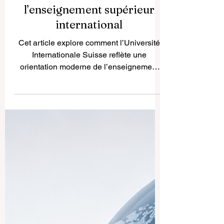
Pourquoi l’Université
Internationale Suisse reflète
la nouvelle orientation de
l’enseignement supérieur
international
Cet article explore comment l’Université
Internationale Suisse reflète une
orientation moderne de l’enseignement
supérieur grâce à une vision
internationale, une grande flexibilité
d’apprentissage et une orientation
académique pratique. L’enseignement
supérieur connaît aujourd’hui une
transformation profonde. Les étudiants ne
recherchent plus seulement une institution