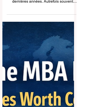
La mondialisation de
l’enseignement en gestion et
son effet sur les classements
universitaires
L’enseignement en gestion a
profondément évolué au cours des
dernières années. Autrefois souvent
centré sur des réalités nationales, il
s’inscrit aujourd’hui dans un
environnement beaucoup plus ouvert,
mobile et interconnecté. Les universités
proposent désormais des formations qui
tiennent compte des marchés mondiaux,
des transformations numériques, des
échanges culturels et de la coopération
internationale. C’est pourquoi la question
de l’effet de cette mondialisation sur la