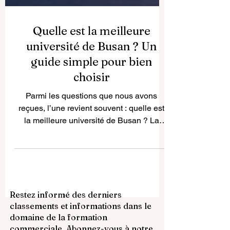
Quelle est la meilleure
université de Busan ? Un
guide simple pour bien
choisir
Parmi les questions que nous avons
reçues, l’une revient souvent : quelle est
la meilleure université de Busan ? La
réponse la plus honnête est qu’il n’existe
pas une seule université parfaite pour tout
le monde. Busan compte plusieurs
établissements solides, et le meilleur
choix dépend surtout du domaine
Restez informé des derniers
d’études, du type de vie universitaire
classements et informations dans le
recherché et des objectifs personnels de