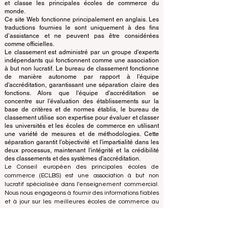
© Depuis 2013 par
ECLBS
. Tous droits réservés.
www.QRNW.com Quality Ranking NetWork, est une
organisation indépendante à but non lucratif qui évalue
et classe les principales écoles de commerce du
monde.
Ce site Web fonctionne principalement en anglais. Les
traductions fournies le sont uniquement à des fins
d’assistance et ne peuvent pas être considérées
comme officielles.
Le classement est administré par un groupe d'experts
indépendants qui fonctionnent comme une association
à but non lucratif. Le bureau de classement fonctionne
de manière autonome par rapport à l'équipe
d'accréditation, garantissant une séparation claire des
fonctions. Alors que l'équipe d'accréditation se
concentre sur l'évaluation des établissements sur la
base de critères et de normes établis, le bureau de
classement utilise son expertise pour évaluer et classer
les universités et les écoles de commerce en utilisant
une variété de mesures et de méthodologies. Cette
séparation garantit l'objectivité et l'impartialité dans les
deux processus, maintenant l'intégrité et la crédibilité
des classements et des systèmes d'accréditation.
Le Conseil européen des principales écoles de
commerce (ECLBS) est une association à but non
lucratif spécialisée dans l'enseignement commercial.
Nous nous engageons à fournir des informations fiables
et à jour sur les meilleures écoles de commerce au