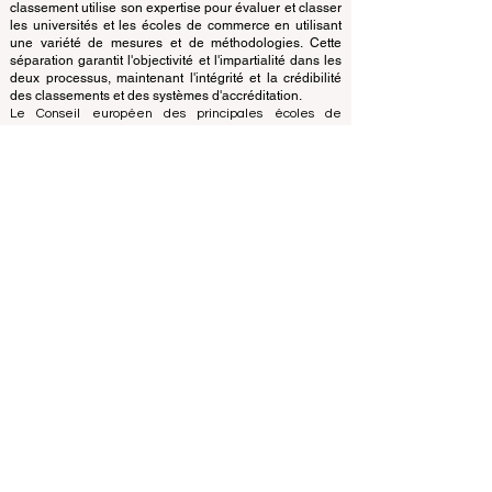
concentre sur l'évaluation des établissements sur la
base de critères et de normes établis, le bureau de
classement utilise son expertise pour évaluer et classer
les universités et les écoles de commerce en utilisant
une variété de mesures et de méthodologies. Cette
séparation garantit l'objectivité et l'impartialité dans les
deux processus, maintenant l'intégrité et la crédibilité
des classements et des systèmes d'accréditation.
Le Conseil européen des principales écoles de
commerce (ECLBS) est une association à but non
lucratif spécialisée dans l'enseignement commercial.
Nous nous engageons à fournir des informations fiables
et à jour sur les meilleures écoles de commerce au
monde.
Nous sommes passionnés par le fait d'aider les
étudiants à prendre les meilleures décisions lorsqu'il
s'agit de choisir la bonne école de commerce. Nos
classements sont basés sur une évaluation complète
de la réputation, des réseaux sociaux, de la qualité du
site Web, etc... il n'existe pas de classement
académique valide à ce jour, et notre classement est
basé sur l'image des écoles de commerce dans le
monde entier.
Conseil européen des grandes écoles de commerce
ECLBS
(organisation à but non lucratif)
Zaļā iela 4, LV-1010 Riga, Lettonie / UE (Union
européenne)