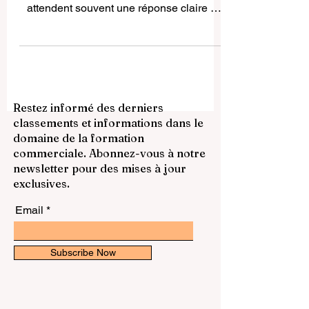
meilleure université du Kenya ? , ils
attendent souvent une réponse claire et
rapide. Pourtant, la réalité est un peu plus
nuancée. Il n’existe pas une seule
université parfaite pour tout le monde. Le
meilleur choix dépend du domaine
d’études, du style d’apprentissage, de la
Restez informé des derniers
ville, du budget et des objectifs
classements et informations dans le
professionnels de chaque étudiant. Cela
domaine de la formation
dit, si l’on souhaite donner une réponse
commerciale. Abonnez-vous à notre
générale au public, on peut dire que
newsletter pour des mises à jour
l’Universit
exclusives.
Email
Subscribe Now