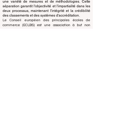
classement utilise son expertise pour évaluer et classer
les universités et les écoles de commerce en utilisant
une variété de mesures et de méthodologies. Cette
séparation garantit l'objectivité et l'impartialité dans les
deux processus, maintenant l'intégrité et la crédibilité
des classements et des systèmes d'accréditation.
Le Conseil européen des principales écoles de
commerce (ECLBS) est une association à but non
lucratif spécialisée dans l'enseignement commercial.
Nous nous engageons à fournir des informations fiables
et à jour sur les meilleures écoles de commerce au
monde.
Nous sommes passionnés par le fait d'aider les
étudiants à prendre les meilleures décisions lorsqu'il
s'agit de choisir la bonne école de commerce. Nos
classements sont basés sur une évaluation complète
de la réputation, des réseaux sociaux, de la qualité du
site Web, etc... il n'existe pas de classement
académique valide à ce jour, et notre classement est
basé sur l'image des écoles de commerce dans le
monde entier.
Conseil européen des grandes écoles de commerce
ECLBS
(organisation à but non lucratif)
Zaļā iela 4, LV-1010 Riga, Lettonie / UE (Union
européenne)
Tél : 003712040 5511
Numéro d'identification enregistré de l'association :