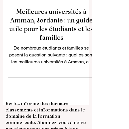
Meilleures universités à
Amman, Jordanie : un guide
utile pour les étudiants et les
familles
De nombreux étudiants et familles se
posent la question suivante : quelles sont
les meilleures universités à Amman, en
Jordanie ? La réponse dépend des
objectifs de l’étudiant, du domaine
d’études choisi, du budget, de la langue
d’enseignement et des projets
professionnels après l’obtention du
Restez informé des derniers
diplôme. Amman est l’un des centres
classements et informations dans le
éducatifs les plus importants de la région.
domaine de la formation
La ville combine histoire, culture et