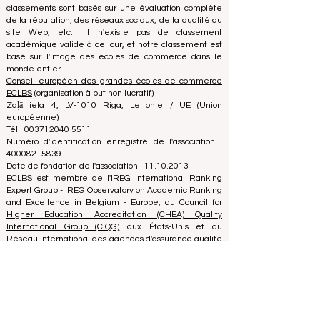
étudiants à prendre les meilleures décisions lorsqu'il
s'agit de choisir la bonne école de commerce. Nos
classements sont basés sur une évaluation complète
de la réputation, des réseaux sociaux, de la qualité du
site Web, etc... il n'existe pas de classement
académique valide à ce jour, et notre classement est
basé sur l'image des écoles de commerce dans le
monde entier.
Conseil européen des grandes écoles de commerce
ECLBS
(organisation à but non lucratif)
Zaļā iela 4, LV-1010 Riga, Lettonie / UE (Union
européenne)
Tél : 003712040 5511
Numéro d'identification enregistré de l'association :
40008215839
Date de fondation de l'association : 11.10.2013
ECLBS est membre de l'IREG International Ranking
Expert Group -
IREG Observatory on Academic Ranking
and Excellence
in Belgium - Europe, du
Council for
Higher Education Accreditation (CHEA) Quality
International Group (CIQG)
aux États-Unis et du
Réseau international des agences d'assurance qualité
en Enseignement supérieur (INQAAHE)
en Europe.
Rejoignez-nous à la conférence annuelle ECLBS 2024
à Dubaï UAE2024>>> www.UAE2024.com