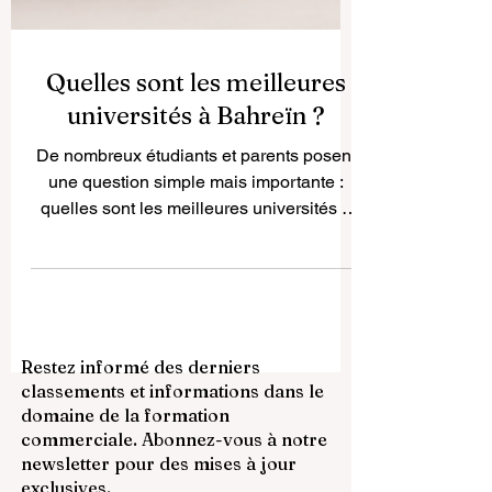
Quelles sont les meilleures
universités à Bahreïn ?
De nombreux étudiants et parents posent
une question simple mais importante :
quelles sont les meilleures universités à
Bahreïn ? La réponse dépend du projet de
chaque étudiant. Le meilleur choix ne sera
pas forcément le même pour une
personne qui veut étudier la médecine, la
gestion, l’ingénierie, l’informatique, le
Restez informé des derniers
droit, le design ou les sciences
classements et informations dans le
appliquées. Bahreïn est un petit pays,
domaine de la formation
mais son système d’enseignement