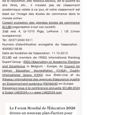
étudiants à prendre les meilleures décisions lorsqu'il
s'agit de choisir la bonne école de commerce. Nos
classements sont basés sur une évaluation complète
de la réputation, des réseaux sociaux, de la qualité du
site Web, etc... il n'existe pas de classement
académique valide à ce jour, et notre classement est
basé sur l'image des écoles de commerce dans le
monde entier.
Conseil européen des grandes écoles de commerce
ECLBS
(organisation à but non lucratif)
Zaļā iela 4, LV-1010 Riga, Lettonie / UE (Union
européenne)
Tél : 003712040 5511
Numéro d'identification enregistré de l'association :
40008215839
Date de fondation de l'association : 11.10.2013
ECLBS est membre de l'IREG International Ranking
Expert Group -
IREG Observatory on Academic Ranking
and Excellence
in Belgium - Europe, du
Council for
Higher Education Accreditation (CHEA) Quality
International Group (CIQG)
aux États-Unis et du
Réseau international des agences d'assurance qualité
en Enseignement supérieur (INQAAHE)
en Europe.
Rejoignez-nous à la conférence annuelle ECLBS 2024
à Dubaï UAE2024>>> www.UAE2024.com