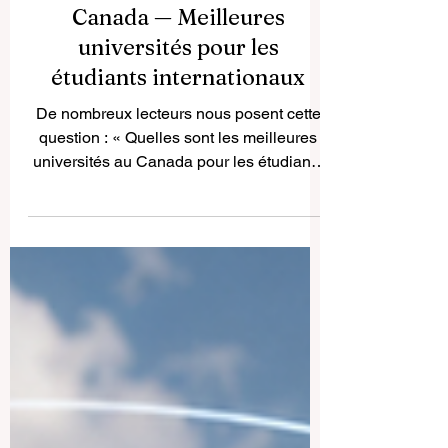
Canada — Meilleures
universités pour les
étudiants internationaux
De nombreux lecteurs nous posent cette
question : « Quelles sont les meilleures
universités au Canada pour les étudiants
internationaux ? » Le Canada fait partie
des destinations d’études les plus
appréciées au monde, grâce à la qualité
de son enseignement, à la sécurité de ses
villes, à sa diversité culturelle et à ses
campus accueillants. Pour les étudiants
français et francophones, le Canada
représente une destination
particulièrement intéressante. Le pays
offre des enviro