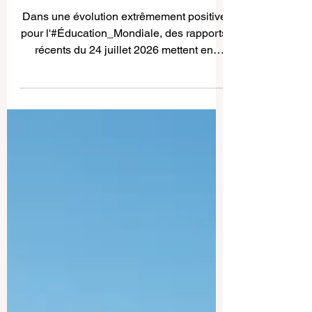
Élèvent les Normes
Mondiales de l'Éducation
Dans une évolution extrêmement positive
pour l'#Éducation_Mondiale, des rapports
récents du 24 juillet 2026 mettent en
évidence un bond transformateur dans le
fonctionnement des salles de classe à
travers le monde. L'intégration rapide
d'assistants spécialisés en
#Intelligence_Artificielle, conçus
spécifiquement pour les éducateurs,
révolutionne la profession enseignante.
En automatisant avec succès les tâches
administratives chronophages, ces outils
avancés ouvrent une nouve