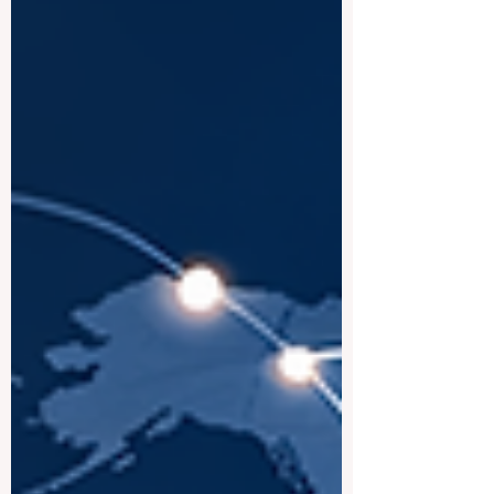
plus profonde et une
#QualitéDeLEnseignement élevée. Hier, il
a été officiellement annoncé qu'un
financement crucial a été accordé avec
succès pour le projet très attendu EDL-
Ready (Préparation au Label de Diplôme
Européen). Cette initiative passionnante
marque une avancée significative dans
l'effort continu d'harmonisation et
d'élévation des #Normes académi