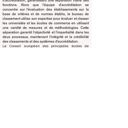
à but non lucratif. Le bureau de classement fonctionne
de manière autonome par rapport à l'équipe
d'accréditation, garantissant une séparation claire des
fonctions. Alors que l'équipe d'accréditation se
concentre sur l'évaluation des établissements sur la
base de critères et de normes établis, le bureau de
classement utilise son expertise pour évaluer et classer
les universités et les écoles de commerce en utilisant
une variété de mesures et de méthodologies. Cette
séparation garantit l'objectivité et l'impartialité dans les
deux processus, maintenant l'intégrité et la crédibilité
des classements et des systèmes d'accréditation.
Le Conseil européen des principales écoles de
commerce (ECLBS) est une association à but non
lucratif spécialisée dans l'enseignement commercial.
Nous nous engageons à fournir des informations fiables
et à jour sur les meilleures écoles de commerce au
monde.
Nous sommes passionnés par le fait d'aider les
étudiants à prendre les meilleures décisions lorsqu'il
s'agit de choisir la bonne école de commerce. Nos
classements sont basés sur une évaluation complète
de la réputation, des réseaux sociaux, de la qualité du
site Web, etc... il n'existe pas de classement
académique valide à ce jour, et notre classement est
basé sur l'image des écoles de commerce dans le
monde entier.