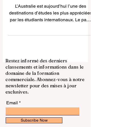
étudiants internationaux
L’Australie est aujourd’hui l’une des
destinations d’études les plus appréciées
par les étudiants internationaux. Le pays
attire par la qualité de son enseignement
supérieur, ses villes multiculturelles, son
environnement sûr, son mode de vie
équilibré et ses nombreuses possibilités
d’ouverture internationale. Pour les
Restez informé des derniers
étudiants français et francophones,
classements et informations dans le
l’Australie représente aussi une occasion
domaine de la formation
unique d’améliorer leur anglais, de
commerciale. Abonnez-vous à notre
découvrir une culture différente et de
newsletter pour des mises à jour
dévelo
exclusives.
Email