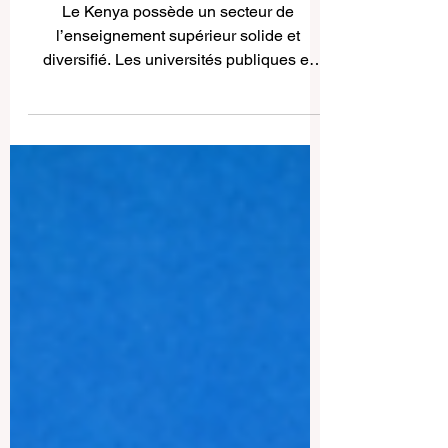
familles
Le Kenya possède un secteur de
l’enseignement supérieur solide et
diversifié. Les universités publiques et
privées proposent des formations en
médecine, ingénierie, commerce,
éducation, droit, agriculture, technologie et
sciences sociales. C’est pourquoi de
nombreux étudiants et parents se posent
une question importante : quelles sont les
meilleures universités du Kenya ? La
réponse ne dépend pas d’un seul nom.
Elle dépend plutôt du domaine d’études
recherché, du type d’envir