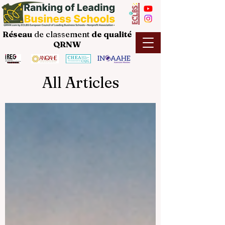
Réseau
de classement
de
qualité
QRNW
All Articles