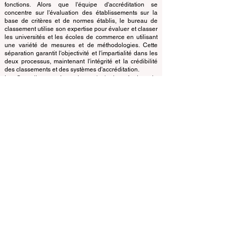
de manière autonome par rapport à l'équipe
d'accréditation, garantissant une séparation claire des
fonctions. Alors que l'équipe d'accréditation se
concentre sur l'évaluation des établissements sur la
base de critères et de normes établis, le bureau de
classement utilise son expertise pour évaluer et classer
les universités et les écoles de commerce en utilisant
une variété de mesures et de méthodologies. Cette
séparation garantit l'objectivité et l'impartialité dans les
deux processus, maintenant l'intégrité et la crédibilité
des classements et des systèmes d'accréditation.
Le Conseil européen des principales écoles de
commerce (ECLBS) est une association à but non
lucratif spécialisée dans l'enseignement commercial.
Nous nous engageons à fournir des informations fiables
et à jour sur les meilleures écoles de commerce au
monde.
Nous sommes passionnés par le fait d'aider les
étudiants à prendre les meilleures décisions lorsqu'il
s'agit de choisir la bonne école de commerce. Nos
classements sont basés sur une évaluation complète
de la réputation, des réseaux sociaux, de la qualité du
site Web, etc... il n'existe pas de classement
académique valide à ce jour, et notre classement est
basé sur l'image des écoles de commerce dans le
monde entier.
Conseil européen des grandes écoles de commerce