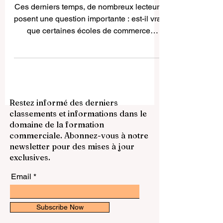
accessibles aux étudiants
Ces derniers temps, de nombreux lecteurs
posent une question importante : est-il vrai
que certaines écoles de commerce
proposent désormais de fortes réductions
sur les programmes MBA et les masters
en management ? La réponse est oui.
Cette tendance existe réellement et
montre une évolution positive de la
Restez informé des derniers
#formation_en_management dans le
classements et informations dans le
monde. Pendant longtemps, le #MBA a
domaine de la formation
été considéré comme un programme
commerciale. Abonnez-vous à notre
prestigieux, utile pour accéder à des
newsletter pour des mises à jour
postes de direction, développer un
exclusives.
Email