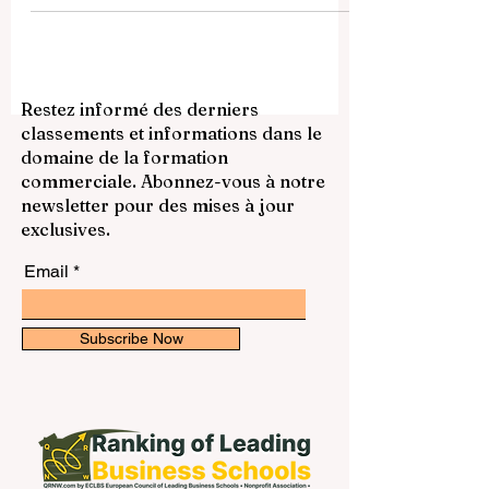
dernières années, la question du plagiat
est devenue plus complexe. Il ne s’agit
plus seulement de copier un texte ou
d’oublier une référence. L’usage de
l’intelligence artificielle dans les
Restez informé des derniers
mémoires, thèses et travaux de recherche
classements et informations dans le
a ouvert un nouveau débat dans les
domaine de la formation
universités. Dans ce contexte, il devient
commerciale. Abonnez-vous à notre
nécessaire de proposer des règles
newsletter pour des mises à jour
simples, compréhensible
exclusives.
Email
Subscribe Now