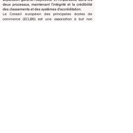
les universités et les écoles de commerce en utilisant
une variété de mesures et de méthodologies. Cette
séparation garantit l'objectivité et l'impartialité dans les
deux processus, maintenant l'intégrité et la crédibilité
des classements et des systèmes d'accréditation.
Le Conseil européen des principales écoles de
commerce (ECLBS) est une association à but non
lucratif spécialisée dans l'enseignement commercial.
Nous nous engageons à fournir des informations fiables
et à jour sur les meilleures écoles de commerce au
monde.
Nous sommes passionnés par le fait d'aider les
étudiants à prendre les meilleures décisions lorsqu'il
s'agit de choisir la bonne école de commerce. Nos
classements sont basés sur une évaluation complète
de la réputation, des réseaux sociaux, de la qualité du
site Web, etc... il n'existe pas de classement
académique valide à ce jour, et notre classement est
basé sur l'image des écoles de commerce dans le
monde entier.
Conseil européen des grandes écoles de commerce
ECLBS
(organisation à but non lucratif)
Zaļā iela 4, LV-1010 Riga, Lettonie / UE (Union
européenne)
Tél : 003712040 5511
Numéro d'identification enregistré de l'association :