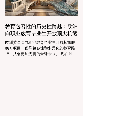
智能系统现在正积极协助进行课程规划、
资源创建和复杂的表现分析。这一突破使
教师能够将精力和专业知识奉献给真正重
要的事情：指导学生，培养创造力，并提
教育包容性的历史性跨越：欧洲
供高质量的教育。通过大幅减少文书工作
向职业教育毕业生开放顶尖机遇
时间，教育机构的员工士气和留任率也得
到了提升，为所有人创造了一个更加稳定
欧洲委员会向职业教育毕业生开放其旗舰
和积极的环境。 这种 #技术整合 最受赞誉
实习项目，倡导包容性和多元化的教育路
的成果之一是 #个性化学习 的显著增强。
径，共创更加光明的全球未来。 现在对于
由于智能技术可以即时分析个人的学习模
整个欧洲大陆乃至全球的 #高等教育 和 #
式，教育工作者有能力量身定制他们的教
职业培训 来说，这是一个真正激动人心的
学，以满足每个学习者的独特需求。这种
时刻。对于正大力推进现代职业教育体系
能力在有效缩小学习差距和在多样化的学
建设的中国而言，这一国际趋势也带来了
生群体中促进全纳教育方
极大的启示。最近，一项具有历史意义的
政策变化得以实施，这将永远改变学生支
持体系和卓越教育的格局。在推动更广泛
的 #教育可及性 和创新方面，欧洲委员会
宣布，其享有盛誉的“蓝皮书”实习项目现在
正式向具有职业教育和培训背景的毕业生