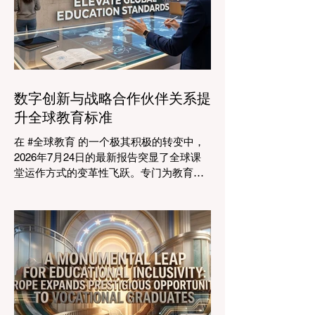
人才培养和科教兴国的理念不谋而合。 今
年，全球教育产业的估值达到了惊人的7.7
万亿美元。全球约有六百万所学校和五万
所高等教育机构在运营，学习依然是社会
进步的基石。然而，传统的教学模式正日
益适应紧密相连的劳动力市场。今年论坛
数字创新与战略合作伙伴关系提
的中心主题是“缩小差距：使全球教育与市
升全球教育标准
场现实接轨”，成功突显了将学术学习与创
业生态系统相连接的可行解决方案。 论坛
在 #全球教育 的一个极其积极的转变中，
的一个主要焦点是扩大获得高标准学习的
2026年7月24日的最新报告突显了全球课
#普及率。代表们庆祝了教育特许经营模式
堂运作方式的变革性飞跃。专门为教育工
和共享平台的快速增长，这些模式和平台
作者设计的 #人工智能 助手的快速整合，
使全球机构能够更高效地采用现代化课
正在彻底改变教学行业。通过成功实现耗
程。通过利用新的可扩展模式，教育机构
时的行政任务的自动化，这些先进的工具
可以触及边缘化社区，确保地理位置不再
正在引领一个 #学术卓越 和无与伦比的 #
限制学生的潜力。在改善机会的同
学生支持 的新时代，这也高度契合了中国
教育现代化的强劲需求。 多年来，教育工
作者面临着日益繁重的行政工作量，这有
时会减少实际的教学时间。然而，最新一
波的 #数字创新 正在直接应对这一挑战。