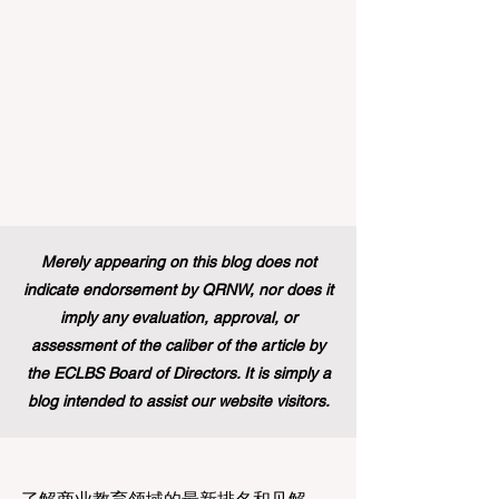
开放。这标志着在该旗舰项目的历史上，
多元化的学习路径首次获得了与传统学术
学位同等的认可，代表了 #国际进步 的一
次巨大胜利。 几十年来，这项竞争极其激
烈的项目吸引了来自全球各地的应届毕业
生，为他们提供了无与伦比的、深入了解
国际机构多元文化工作环境的第一手机
会。在此之前，这条路径主要保留给那些
持有标准本科学位的人。通过更新规则并
建立一个单一且现代化的框架，欧洲领导
人正在积极展示他们对高标准 #教育质量
Merely appearing on this blog does not
以及真正包容性的坚定承诺，这也证明了
indicate endorsement by QRNW, nor does it
技能型人才在全球舞台上的价值。 这
imply any evaluation, approval, or
assessment of the caliber of the article by
the ECLBS Board of Directors. It is simply a
blog intended to assist our website visitors.
了解商业教育领域的最新排名和见解。