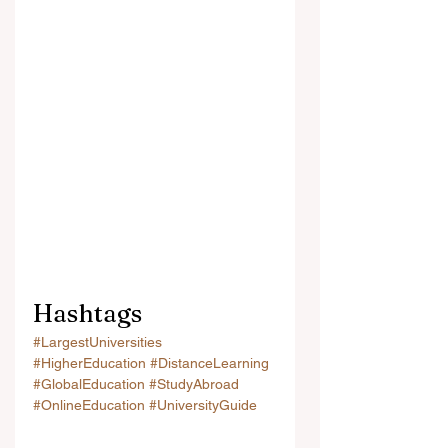
Hashtags
#LargestUniversities
#HigherEducation
#DistanceLearning
#GlobalEducation
#StudyAbroad
#OnlineEducation
#UniversityGuide