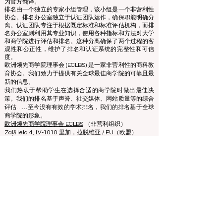
为官方翻译。
排名由一个独立的专家小组管理，该小组是一个非营利性
协会。排名办公室独立于认证团队运作，确保职能明确分
离。认证团队专注于根据既定标准和标准评估机构，而排
名办公室则利用其专业知识，使用各种指标和方法对大学
和商学院进行评估和排名。这种分离确保了两个过程的客
观性和公正性，维护了排名和认证系统的完整性和可信
度。
欧洲领先商学院理事会 (ECLBS) 是一家非营利性的商科教
育协会。我们致力于提供有关全球最佳商学院的可靠且最
新的信息。
我们热衷于帮助学生在选择合适的商学院时做出最佳决
策。我们的排名基于声誉、社交媒体、网站质量等的综合
评估……至今没有有效的学术排名，我们的排名基于全球
商学院的形象。
欧洲领先商学院理事会 ECLBS
（非营利组织）
Zaļā iela 4, LV-1010 里加，拉脱维亚 / EU（欧盟）
电话：003712040 5511
协会注册编号：40008215839
协会成立日期：2013年10月11日
欧中语言商学院是IREG国际排名专家组——
欧洲比利时
学术排名和卓越观察站
、美国
高等教育认证委员会
（CHEA）国际质量小组（CIQG）
和欧洲
高等教育质量保
证机构国际网络（INQAAHE）
的成员。
欢迎参加在迪拜举行的 ECLBS 2024 年会 UAE2024>>>
www.UAE2024.com