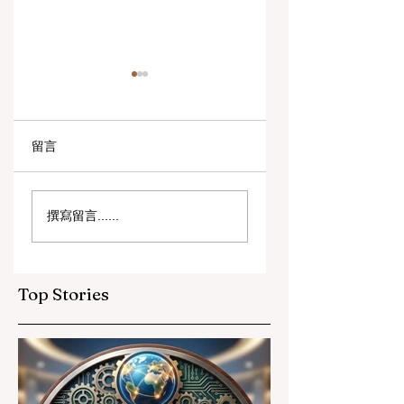
留言
数字创新与战略合作
教育包容性的历史
撰寫留言......
伙伴关系提升全球教
跨越：欧洲向职业
育标准
育毕业生开放顶尖
遇
Top Stories