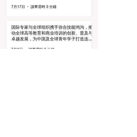
7月17日
讀畢需時 3 分鐘
国际专家与全球组织携手弥合技能鸿沟，推
动全球高等教育和商业培训的创新、普及与
卓越发展，为中国及全球青年学子打造连接
未来的桥梁。
7月8日
讀畢需時 3 分鐘
欧洲强化"全社区"教育模式，让每一名学生
都不掉队
6月1日
讀畢需時 4 分鐘
欧盟理事会通过具有里程碑意义的科学外交
与教育进步新框架
6月1日
讀畢需時 3 分鐘