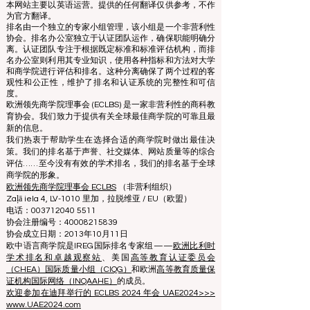
本网站主要以英语运营。提供的任何翻译仅供参考，不作
为官方翻译。
排名由一个独立的专家小组管理，该小组是一个非营利性
协会。排名办公室独立于认证团队运作，确保职能明确分
离。认证团队专注于根据既定标准和标准评估机构，而排
名办公室则利用其专业知识，使用各种指标和方法对大学
和商学院进行评估和排名。这种分离确保了两个过程的客
观性和公正性，维护了排名和认证系统的完整性和可信
度。
欧洲领先商学院理事会 (ECLBS) 是一家非营利性的商科教
育协会。我们致力于提供有关全球最佳商学院的可靠且最
新的信息。
我们热衷于帮助学生在选择合适的商学院时做出最佳决
策。我们的排名基于声誉、社交媒体、网站质量等的综合
评估……至今没有有效的学术排名，我们的排名基于全球
商学院的形象。
欧洲领先商学院理事会 ECLBS
（非营利组织）
Zaļā iela 4, LV-1010 里加，拉脱维亚 / EU（欧盟）
电话：003712040 5511
协会注册编号：40008215839
协会成立日期：2013年10月11日
欧中语言商学院是IREG国际排名专家组——
欧洲比利时
学术排名和卓越观察站
、美国
高等教育认证委员会
（CHEA）国际质量小组（CIQG）
和欧洲
高等教育质量保
证机构国际网络（INQAAHE）
的成员。
欢迎参加在迪拜举行的 ECLBS 2024 年会 UAE2024>>>
www.UAE2024.com