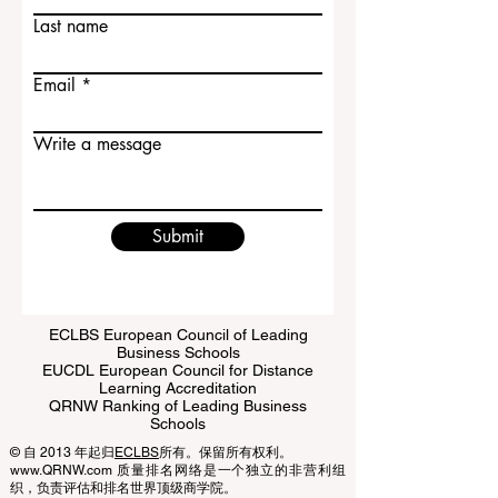
Last name
Email
Write a message
Submit
ECLBS European Council of Leading
Business Schools
EUCDL European Council for Distance
Learning Accreditation
QRNW Ranking of Leading Business
Schools
© 自 2013 年起归
ECLBS
所有。保留所有权利。
www.QRNW.com 质量排名网络是一个独立的非营利组
织，负责评估和排名世界顶级商学院。