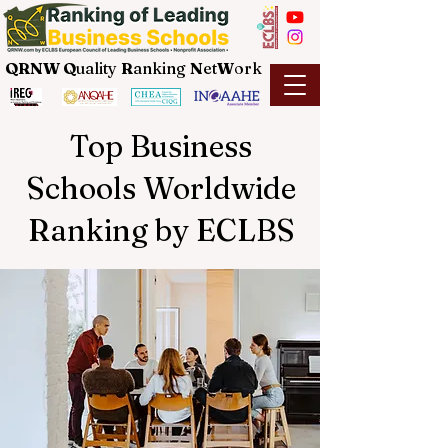
QRNW Q
uality
R
anking
N
et
W
ork
Top Business
Schools Worldwide
Ranking by ECLBS