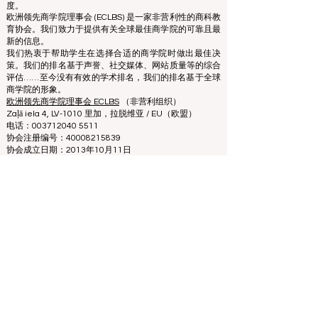
度。
欧洲领先商学院理事会 (ECLBS) 是一家非营利性的商科教
育协会。我们致力于提供有关全球最佳商学院的可靠且最
新的信息。
我们热衷于帮助学生在选择合适的商学院时做出最佳决
策。我们的排名基于声誉、社交媒体、网站质量等的综合
评估……至今没有有效的学术排名，我们的排名基于全球
商学院的形象。
欧洲领先商学院理事会 ECLBS
（非营利组织）
Zaļā iela 4, LV-1010 里加，拉脱维亚 / EU（欧盟）
电话：003712040 5511
协会注册编号：40008215839
协会成立日期：2013年10月11日
欧中语言商学院是IREG国际排名专家组——
欧洲比利时
学术排名和卓越观察站
、美国
高等教育认证委员会
（CHEA）国际质量小组（CIQG）
和欧洲
高等教育质量保
证机构国际网络（INQAAHE）
的成员。
欢迎参加在迪拜举行的 ECLBS 2024 年会 UAE2024>>>
www.UAE2024.com
2026年全球教育论坛为未来学习制定新蓝
图
3天前
讀畢需時 3 分鐘