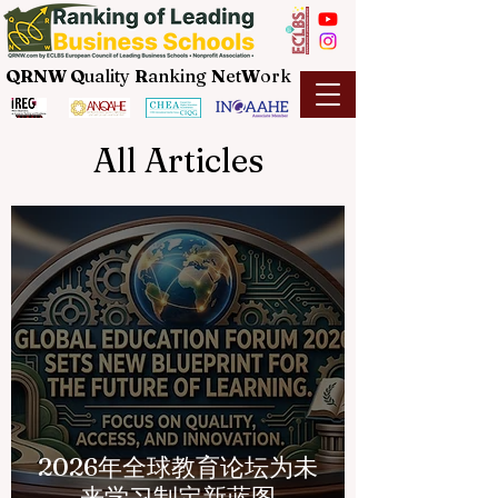
QRNW Q
uality
R
anking
N
et
W
ork
All Articles
2026年全球教育论坛为未
来学习制定新蓝图