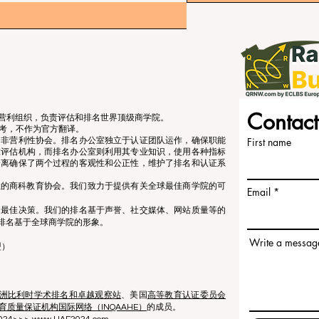
Contact
立的非营利组织，负责评估和排名世界顶级商学院。
考，不作为官方翻译。
个非营利性协会。排名办公室独立于认证团队运作，确保职能
First name
准评估机构，而排名办公室则利用其专业知识，使用各种指标
分离确保了两个过程的客观性和公正性，维护了排名和认证系
营利性的商科教育协会。我们致力于提供有关全球最佳商学院的可
Email
出最佳决策。我们的排名基于声誉、社交媒体、网站质量等的
排名基于全球商学院的形象。
Write a messag
盟）
洲比利时学术排名和卓越观察站
、美国
高等教育认证委员会
育质量保证机构国际网络（INQAAHE）
的成员。