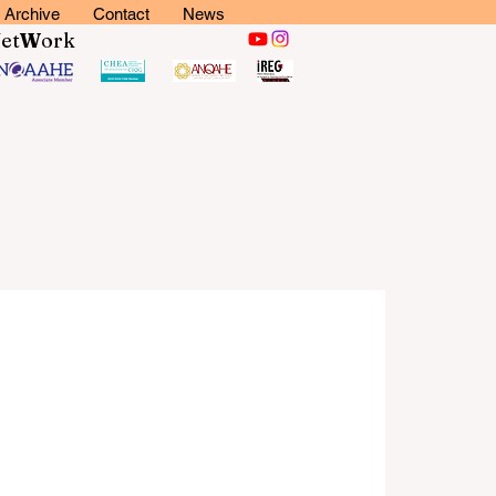
Archive
Contact
News
N
et
W
ork