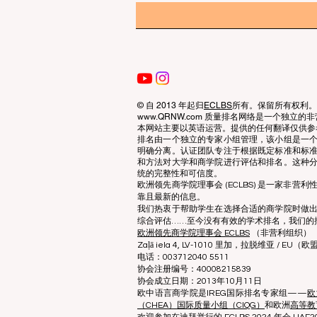
© 自 2013 年起归
ECLBS
所有。保留所有权利。
www.QRNW.com 质量排名网络是一个独
本网站主要以英语运营。提供的任何翻译仅供参
排名由一个独立的专家小组管理，该小组是一
明确分离。认证团队专注于根据既定标准和标
和方法对大学和商学院进行评估和排名。这种
统的完整性和可信度。
欧洲领先商学院理事会 (ECLBS) 是一家非
靠且最新的信息。
我们热衷于帮助学生在选择合适的商学院时做
综合评估……至今没有有效的学术排名，我们的
欧洲领先商学院理事会 ECLBS
（非营利组织）
Zaļā iela 4, LV-1010 里加，拉脱维亚 / EU（欧
电话：003712040 5511
协会注册编号：40008215839
协会成立日期：2013年10月11日
欧中语言商学院是IREG国际排名专家组——
欧
（CHEA）国际质量小组（CIQG）
和欧洲
高等教