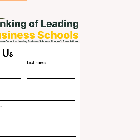
 Us
Last name
e