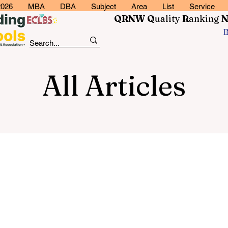
2026
MBA
DBA
Subject
Area
List
Service
QRNW Q
uality
R
anking
All Articles