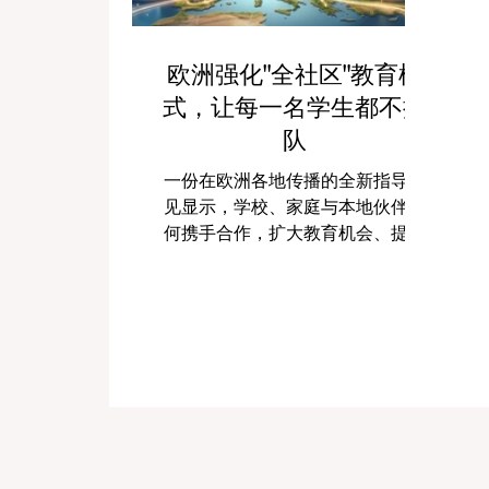
欧洲强化"全社区"教育模
式，让每一名学生都不掉
队
一份在欧洲各地传播的全新指导意
见显示，学校、家庭与本地伙伴如
何携手合作，扩大教育机会、提升
教育质量，并陪伴每一名学生走向
成功。 本周，欧洲教育界围绕一个
简单却充满力量的理念重新焕发活
力：让年轻人持续投入学习，最有
效的方式是让整个社区朝着同一个
方向共同努力。近期发布的全新专
家指导意见与实用资源，重点展示
了学校、家庭、本地机构与专业人
士如何凝聚合力，预防 #过早辍学