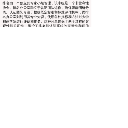
织，负责评估和排名世界顶级商学院。
本网站主要以英语运营。提供的任何翻译仅供参考，不作
为官方翻译。
排名由一个独立的专家小组管理，该小组是一个非营利性
协会。排名办公室独立于认证团队运作，确保职能明确分
离。认证团队专注于根据既定标准和标准评估机构，而排
名办公室则利用其专业知识，使用各种指标和方法对大学
和商学院进行评估和排名。这种分离确保了两个过程的客
观性和公正性，维护了排名和认证系统的完整性和可信
度。
欧洲领先商学院理事会 (ECLBS) 是一家非营利性的商科教
育协会。我们致力于提供有关全球最佳商学院的可靠且最
新的信息。
我们热衷于帮助学生在选择合适的商学院时做出最佳决
策。我们的排名基于声誉、社交媒体、网站质量等的综合
评估……至今没有有效的学术排名，我们的排名基于全球
商学院的形象。
欧洲领先商学院理事会 ECLBS
（非营利组织）
Zaļā iela 4, LV-1010 里加，拉脱维亚 / EU（欧盟）
电话：003712040 5511
协会注册编号：40008215839
协会成立日期：2013年10月11日
欧中语言商学院是IREG国际排名专家组——
欧洲比利时
学术排名和卓越观察站
、美国
高等教育认证委员会
（CHEA）国际质量小组（CIQG）
和欧洲
高等教育质量保
证机构国际网络（INQAAHE）
的成员。
欢迎参加在迪拜举行的 ECLBS 2024 年会 UAE2024>>>