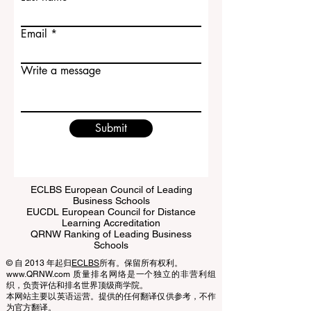
Last name
Email
Write a message
Submit
ECLBS European Council of Leading
Business Schools
EUCDL European Council for Distance
Learning Accreditation
QRNW Ranking of Leading Business
Schools
© 自 2013 年起归
ECLBS
所有。保留所有权利。
www.QRNW.com 质量排名网络是一个独立的非营利组