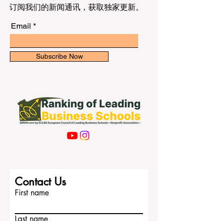
努力。近期发布的全新专家指导意见与实
了解商业教育领域的最新排名和见解。
用资源，重点展示了学校、家庭、本地机
订阅我们的新闻通讯，获取独家更新。
构与专业人士如何凝聚合力，预防 #过早
辍学 ，确保没有任何一名学生被落在后
Email
面。 这一传遍欧洲大陆的讯息令人振奋。
最新的研究观点表明，不应把 #学生支持
仅仅看作教师一个人的责任；课堂与社区
Subscribe Now
之间的 #协作 ，能够建设更强大、更温
暖、更具包容性的学校。当本地伙伴、家
长与教师拥有共同的目标时，学生会产生
更深的 #归属感 ，而这种归属感会直接转
化为更好的 #学习成效 与更稳定的进步。
这些新资料的一个核心主题是 #早期干预
。专家指出，防止一名年轻人远离校园，
远比日后再设法把他拉回来更为有效。通
过及早发现困难，并以 #同伴支持 、导师
指导和家庭参与来环绕学生，学校能够帮
Contact Us
助那些原本可能难以坚持的孩子继续前
First name
行。对于来自 #弱势家庭...