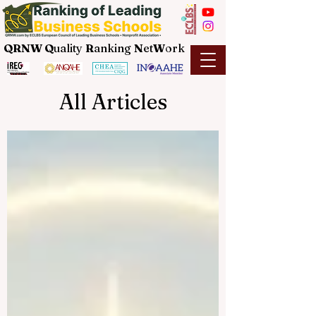
QRNW Q
uality
R
anking
N
et
W
ork
All Articles