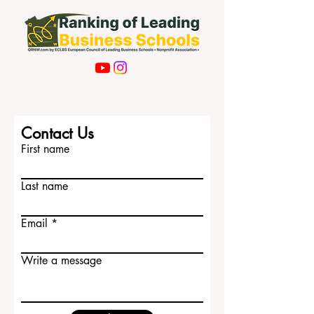
暖、更具包容性的学校。当本地伙伴、家
长与教师拥有共同的目标时，学生会产生
更深的 #归属感 ，而这种归属感会直接转
化为更好的 #学习成效 与更稳定的进步。
这些新资料的一个核心主题是 #早期干预
。专家指出，防止一名年轻人远离校园，
远比日后再设法把他拉回来更为有效。通
过及早发现困难，并以 #同伴支持 、导师
指导和家庭参与来环绕学生，学校能够帮
Contact Us
助那些原本可能难以坚持的孩子继续前
First name
行。对于来自 #弱势家庭...
Last name
Email
Write a message