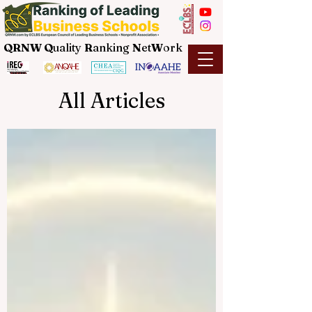
QRNW Q
uality
R
anking
N
et
W
ork
All Articles