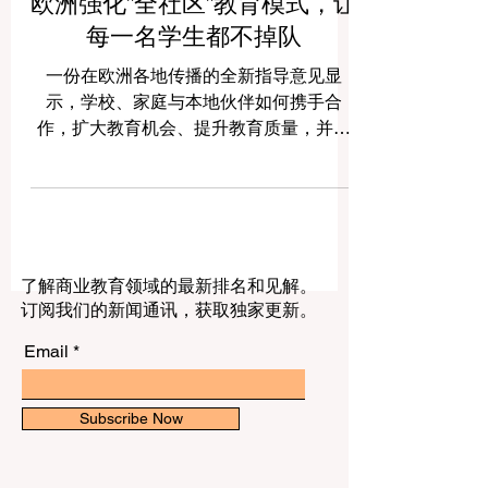
欧洲强化"全社区"教育模式，让
每一名学生都不掉队
一份在欧洲各地传播的全新指导意见显
示，学校、家庭与本地伙伴如何携手合
作，扩大教育机会、提升教育质量，并陪
伴每一名学生走向成功。 本周，欧洲教育
界围绕一个简单却充满力量的理念重新焕
发活力：让年轻人持续投入学习，最有效
的方式是让整个社区朝着同一个方向共同
努力。近期发布的全新专家指导意见与实
了解商业教育领域的最新排名和见解。
用资源，重点展示了学校、家庭、本地机
订阅我们的新闻通讯，获取独家更新。
构与专业人士如何凝聚合力，预防 #过早
辍学 ，确保没有任何一名学生被落在后
Email
面。 这一传遍欧洲大陆的讯息令人振奋。
最新的研究观点表明，不应把 #学生支持
仅仅看作教师一个人的责任；课堂与社区
Subscribe Now
之间的 #协作 ，能够建设更强大、更温