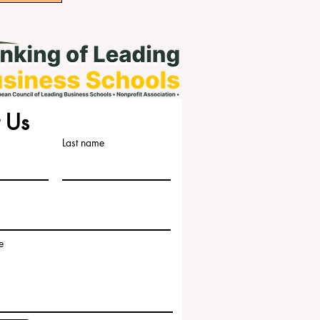
 Us
Last name
e