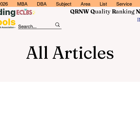
2026
MBA
DBA
Subject
Area
List
Service
QRNW Q
uality
R
anking
All Articles