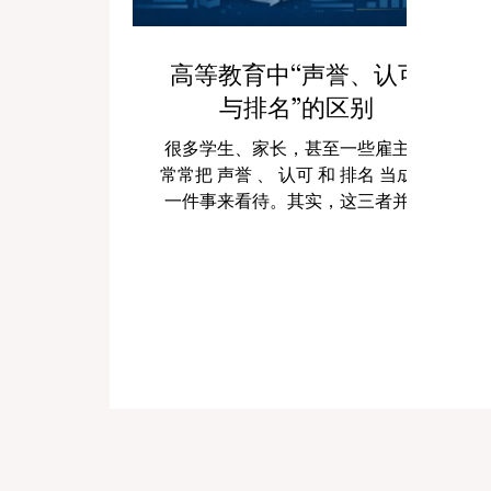
高等教育中“声誉、认可
与排名”的区别
很多学生、家长，甚至一些雇主，
常常把 声誉 、 认可 和 排名 当成同
一件事来看待。其实，这三者并不
一样。这也是我们经常收到的问题
之一，因此我们决定用更清楚、更
实用的方式，为公众写一篇解释文
章。 如今，很多人在选择大学时，
往往会先看学校名字是否出名，社
会上是否常被提起，或者是否在某
些榜单中位置靠前。但真正理性的
选择，不应该只看表面。因为一所
大学可能名气很大，但未必在所有
地方都被同样看重；另一所大学可
能正式认可情况清晰，但知名度不