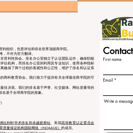
Contact
立的非营利组织，负责评估和排名世界顶级商学院。
考，不作为官方翻译。
个非营利性协会。排名办公室独立于认证团队运作，确保职能
First name
准评估机构，而排名办公室则利用其专业知识，使用各种指标
分离确保了两个过程的客观性和公正性，维护了排名和认证系
营利性的商科教育协会。我们致力于提供有关全球最佳商学院的可
Email
出最佳决策。我们的排名基于声誉、社交媒体、网站质量等的
排名基于全球商学院的形象。
Write a messag
盟）
洲比利时学术排名和卓越观察站
、美国
高等教育认证委员会
育质量保证机构国际网络（INQAAHE）
的成员。