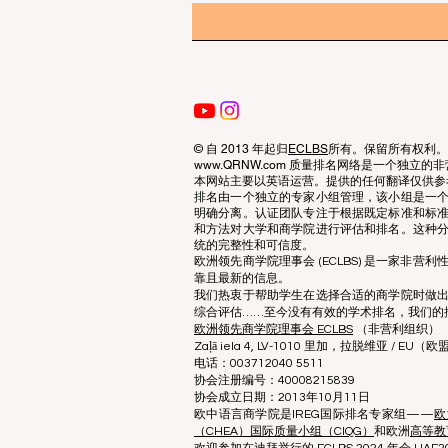
© 自 2013 年起归
ECLBS
所有。保留所有权利。
www.QRNW.com 质量排名网络是一个独
本网站主要以英语运营。提供的任何翻译仅供参
排名由一个独立的专家小组管理，该小组是一
明确分离。认证团队专注于根据既定标准和标
和方法对大学和商学院进行评估和排名。这种
统的完整性和可信度。
欧洲领先商学院理事会 (ECLBS) 是一家非
靠且最新的信息。
我们热衷于帮助学生在选择合适的商学院时做
综合评估……至今没有有效的学术排名，我们的
欧洲领先商学院理事会 ECLBS
（非营利组织）
Zaļā iela 4, LV-1010 里加，拉脱维亚 / EU（欧
电话：003712040 5511
协会注册编号：40008215839
协会成立日期：2013年10月11日
欧中语言商学院是IREG国际排名专家组——
欧
（CHEA）国际质量小组（CIQG）
和欧洲
高等教