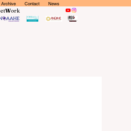
Archive
Contact
News
N
et
W
ork