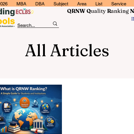
2026
MBA
DBA
Subject
Area
List
Service
QRNW Q
uality
R
anking
All Articles