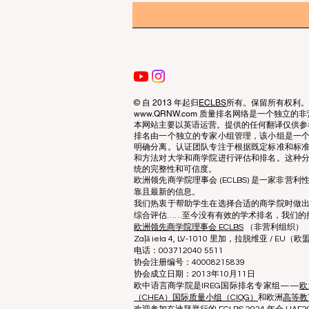
© 自 2013 年起归
ECLBS
所有。保留所有权利。
www.QRNW.com 质量排名网络是一个独
本网站主要以英语运营。提供的任何翻译仅供参
排名由一个独立的专家小组管理，该小组是一
明确分离。认证团队专注于根据既定标准和标
和方法对大学和商学院进行评估和排名。这种
统的完整性和可信度。
欧洲领先商学院理事会 (ECLBS) 是一家非
靠且最新的信息。
我们热衷于帮助学生在选择合适的商学院时做
综合评估……至今没有有效的学术排名，我们的
欧洲领先商学院理事会 ECLBS
（非营利组织）
Zaļā iela 4, LV-1010 里加，拉脱维亚 / EU（欧
电话：003712040 5511
协会注册编号：40008215839
协会成立日期：2013年10月11日
欧中语言商学院是IREG国际排名专家组——
欧
（CHEA）国际质量小组（CIQG）
和欧洲
高等教