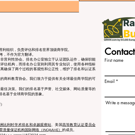
Contact
立的非营利组织，负责评估和排名世界顶级商学院。
考，不作为官方翻译。
个非营利性协会。排名办公室独立于认证团队运作，确保职能
First name
准评估机构，而排名办公室则利用其专业知识，使用各种指标
分离确保了两个过程的客观性和公正性，维护了排名和认证系
营利性的商科教育协会。我们致力于提供有关全球最佳商学院的可
Email
出最佳决策。我们的排名基于声誉、社交媒体、网站质量等的
排名基于全球商学院的形象。
Write a messag
盟）
洲比利时学术排名和卓越观察站
、美国
高等教育认证委员会
育质量保证机构国际网络（INQAAHE）
的成员。