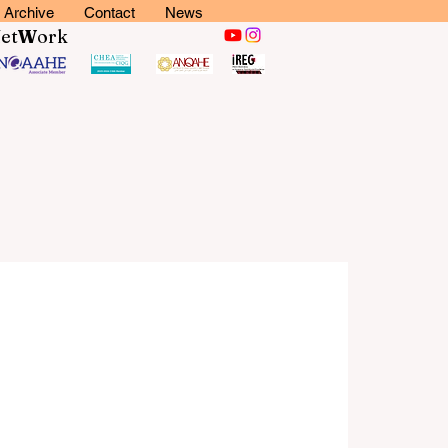
Archive
Contact
News
N
et
W
ork