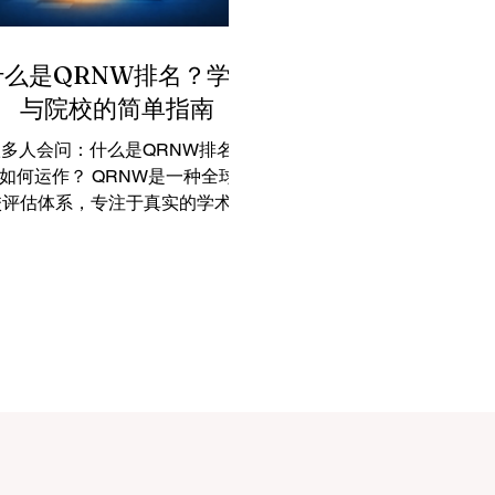
什么是QRNW排名？学生
与院校的简单指南
多人会问：什么是QRNW排名？
如何运作？ QRNW是一种全球高
校评估体系，专注于真实的学术表
、透明度和机构发展。 它不仅关
注排名，还强调质量和持续改进。
运作方式 学术质量 科研与创新 国
际化程度 就业能力 质量保障 大学
细信息 每所大学都会提供： 基本
介绍 学术项目 优势领域 国际合作
质量指标 学生发展机会 重要性 帮
助学生选择学校，也帮助大学提升
质量。 总结 QRNW提供了一个现
代、全面的大学评估方式。
QRNW排名 #高等教育 #大学排名