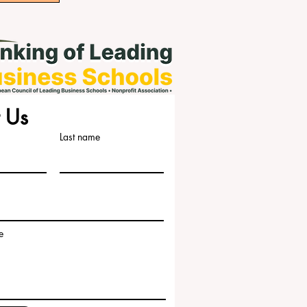
 Us
Last name
e