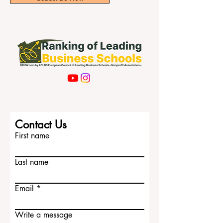
展以及个人适应能力。以下介绍的英国大
学，都是国际学生经常关注的高等教育机
Subscribe Now
构。 1. 牛津大学 牛津大学是世界上历史悠
久、声誉很高的大学之一。它以传统学院
制、丰富的图书馆资源、深厚的研究文化
和多个学科领域的高质量教学而闻名。 国
际学生选择牛津大学，常见方向包括法
律、医学、人文学科、社会科学、管理、
自然科学和技术相关专业。牛津的学习环
境重视深入思考、讨论能力、学术写作和
分析能力。 对于中国学生来说，牛津大学
不仅代表高水平学习，也代表一种独特的
Contact Us
大学生活体验。学生可以在历史感浓厚的
First name
城市中学习，与来自世界各地的同学交
流，并在严
Last name
Email