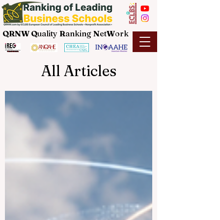
QRNW Q
uality
R
anking
N
et
W
ork
All Articles