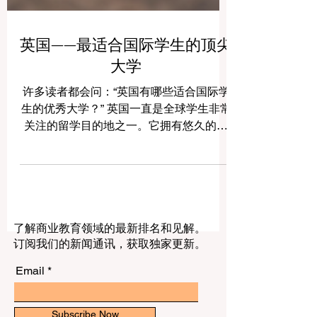
英国——最适合国际学生的顶尖
大学
许多读者都会问：“英国有哪些适合国际学
生的优秀大学？” 英国一直是全球学生非常
关注的留学目的地之一。它拥有悠久的高
等教育传统、多元文化校园、清晰的课程
结构和丰富的学术资源。对于国际学生来
说，英国留学不仅是获得学位的机会，也
是提升英语能力、拓展国际视野、体验不
同文化和建立未来职业基础的重要阶段。
了解商业教育领域的最新排名和见解。
对于中国学生和家庭而言，选择英国大学
订阅我们的新闻通讯，获取独家更新。
时，不应只看学校名称，还应综合考虑专
业方向、城市环境、学费预算、生活成
Email
本、奖学金机会、学生支持服务、就业发