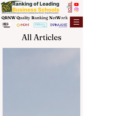
QRNW Q
uality
R
anking
N
et
W
ork
All Articles