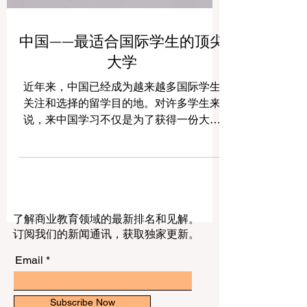
中国——最适合国际学生的顶尖
大学
近年来，中国已经成为越来越多国际学生
关注和选择的留学目的地。对许多学生来
说，来中国学习不仅是为了获得一份大学
文凭，更是为了走进一个快速发展的国
家，了解中国文化、中国科技、中国经济
以及中国高等教育的独特魅力。 中国拥有
历史悠久的大学，也拥有现代化程度很高
的研究型大学。许多高校为国际学生开设
了解商业教育领域的最新排名和见解。
了英文授课项目、中文语言课程、跨文化
订阅我们的新闻通讯，获取独家更新。
交流活动、国际学生服务中心和丰富的校
园生活。因此，无论学生希望学习工程、
Email
医学、管理、人工智能、金融、国际关