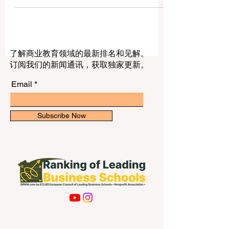
等教育传统、多元文化校园、清晰的课程
结构和丰富的学术资源。对于国际学生来
说，英国留学不仅是获得学位的机会，也
是提升英语能力、拓展国际视野、体验不
同文化和建立未来职业基础的重要阶段。
了解商业教育领域的最新排名和见解。
对于中国学生和家庭而言，选择英国大学
订阅我们的新闻通讯，获取独家更新。
时，不应只看学校名称，还应综合考虑专
业方向、城市环境、学费预算、生活成
Email
本、奖学金机会、学生支持服务、就业发
展以及个人适应能力。以下介绍的英国大
学，都是国际学生经常关注的高等教育机
Subscribe Now
构。 1. 牛津大学 牛津大学是世界上历史悠
久、声誉很高的大学之一。它以传统学院
制、丰富的图书馆资源、深厚的研究文化
和多个学科领域的高质量教学而闻名。 国
际学生选择牛津大学，常见方向包括法
律、医学、人文学科、社会科学、管理、
自然科学和技术相关专业。牛津的学习环