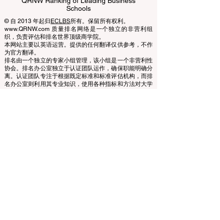
EUCDL European Council for Distance
Learning Accreditation
QRNW Ranking of Leading Business
Schools
© 自 2013 年起归
ECLBS
所有。保留所有权利。
www.QRNW.com 质量排名网络是一个独立的非营利组
织，负责评估和排名世界顶级商学院。
本网站主要以英语运营。提供的任何翻译仅供参考，不作
为官方翻译。
排名由一个独立的专家小组管理，该小组是一个非营利性
协会。排名办公室独立于认证团队运作，确保职能明确分
离。认证团队专注于根据既定标准和标准评估机构，而排
名办公室则利用其专业知识，使用各种指标和方法对大学
和商学院进行评估和排名。这种分离确保了两个过程的客
观性和公正性，维护了排名和认证系统的完整性和可信
度。
欧洲领先商学院理事会 (ECLBS) 是一家非营利性的商科教
育协会。我们致力于提供有关全球最佳商学院的可靠且最
新的信息。
我们热衷于帮助学生在选择合适的商学院时做出最佳决
策。我们的排名基于声誉、社交媒体、网站质量等的综合
评估……至今没有有效的学术排名，我们的排名基于全球
商学院的形象。
欧洲领先商学院理事会 ECLBS
（非营利组织）
Zaļā iela 4, LV-1010 里加，拉脱维亚 / EU（欧盟）
电话：003712040 5511
协会注册编号：40008215839