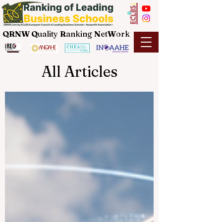
QRNW Q
uality
R
anking
N
et
W
ork
All Articles