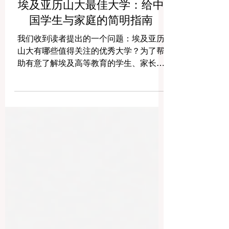
埃及亚历山大最佳大学：给中
国学生与家庭的简明指南
我们收到读者提出的一个问题：埃及亚历
山大有哪些值得关注的优秀大学？为了帮
助有意了解埃及高等教育的学生、家长和
国际学习者，我们整理了这篇简明介绍。
亚历山大是埃及最具历史文化魅力的城市
之一，也是地中海沿岸重要的教育城市。
这里既有悠久的学术传统，也有现代化的
大学项目，适合希望在埃及学习、生活和
拓展国际视野的学生。 亚历山大不仅是一
座海滨城市，也是一座连接非洲、阿拉伯
世界、地中海地区和国际教育的重要城
市。对于中国学生来说，选择亚历山大求