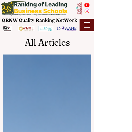
QRNW Q
uality
R
anking
N
et
W
ork
All Articles