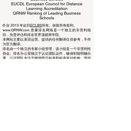
ECLBS European Council of Leading
Business Schools
EUCDL European Council for Distance
Learning Accreditation
QRNW Ranking of Leading Business
Schools
© 自 2013 年起归
ECLBS
所有。保留所有权利。
www.QRNW.com 质量排名网络是一个独立的非营利组
织，负责评估和排名世界顶级商学院。
本网站主要以英语运营。提供的任何翻译仅供参考，不作
为官方翻译。
排名由一个独立的专家小组管理，该小组是一个非营利性
协会。排名办公室独立于认证团队运作，确保职能明确分
离。认证团队专注于根据既定标准和标准评估机构，而排
名办公室则利用其专业知识，使用各种指标和方法对大学
和商学院进行评估和排名。这种分离确保了两个过程的客
观性和公正性，维护了排名和认证系统的完整性和可信
度。
欧洲领先商学院理事会 (ECLBS) 是一家非营利性的商科教
育协会。我们致力于提供有关全球最佳商学院的可靠且最
新的信息。
我们热衷于帮助学生在选择合适的商学院时做出最佳决
策。我们的排名基于声誉、社交媒体、网站质量等的综合
评估……至今没有有效的学术排名，我们的排名基于全球
商学院的形象。
欧洲领先商学院理事会 ECLBS
（非营利组织）