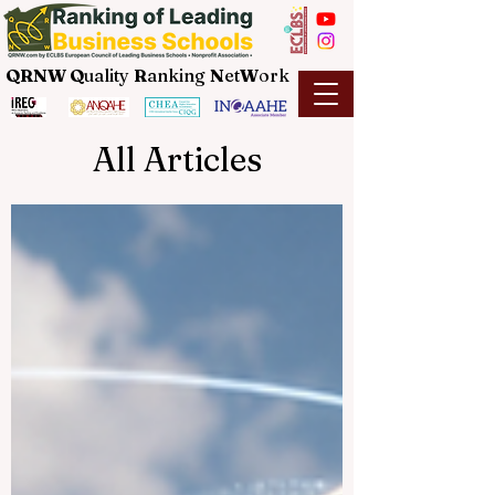
QRNW Q
uality
R
anking
N
et
W
ork
All Articles