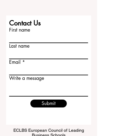
律、医学、人文学科、社会科学、管理、
自然科学和技术相关专业。牛津的学习环
境重视深入思考、讨论能力、学术写作和
分析能力。 对于中国学生来说，牛津大学
不仅代表高水平学习，也代表一种独特的
Contact Us
大学生活体验。学生可以在历史感浓厚的
First name
城市中学习，与来自世界各地的同学交
流，并在严
Last name
Email
Write a message
Submit