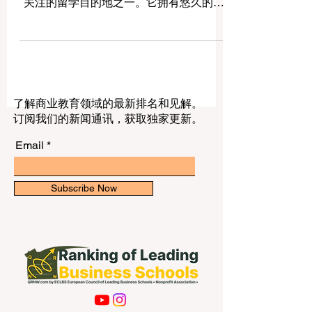
生的优秀大学？” 英国一直是全球学生非常
关注的留学目的地之一。它拥有悠久的高
等教育传统、多元文化校园、清晰的课程
结构和丰富的学术资源。对于国际学生来
说，英国留学不仅是获得学位的机会，也
是提升英语能力、拓展国际视野、体验不
同文化和建立未来职业基础的重要阶段。
了解商业教育领域的最新排名和见解。
对于中国学生和家庭而言，选择英国大学
订阅我们的新闻通讯，获取独家更新。
时，不应只看学校名称，还应综合考虑专
业方向、城市环境、学费预算、生活成
Email
本、奖学金机会、学生支持服务、就业发
展以及个人适应能力。以下介绍的英国大
学，都是国际学生经常关注的高等教育机
Subscribe Now
构。 1. 牛津大学 牛津大学是世界上历史悠
久、声誉很高的大学之一。它以传统学院
制、丰富的图书馆资源、深厚的研究文化
和多个学科领域的高质量教学而闻名。 国
际学生选择牛津大学，常见方向包括法