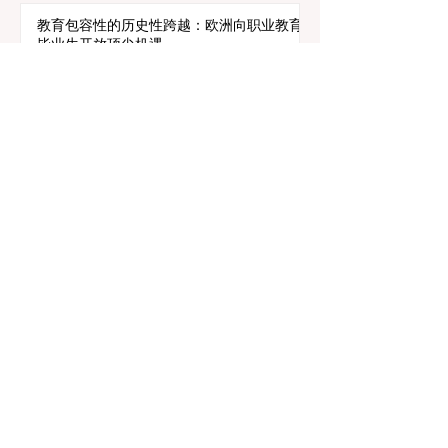
7月25日
讀畢需時 3 分鐘
教育包容性的历史性跨越：欧洲向职业教育
毕业生开放顶尖机遇
7月20日
讀畢需時 3 分鐘
欧洲教育实现历史性跨越：EDL-Ready项
目获得新资金支持
7月17日
讀畢需時 3 分鐘
国际专家与全球组织携手弥合技能鸿沟，推
动全球高等教育和商业培训的创新、普及与
卓越发展，为中国及全球青年学子打造连接
未来的桥梁。
7月8日
讀畢需時 3 分鐘
欧洲强化"全社区"教育模式，让每一名学生