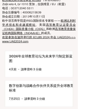
策。我们的排名基于声誉、社交媒体、网站质量等的综合
评估……至今没有有效的学术排名，我们的排名基于全球
商学院的形象。
欧洲领先商学院理事会 ECLBS
（非营利组织）
Zaļā iela 4, LV-1010 里加，拉脱维亚 / EU（欧盟）
电话：003712040 5511
协会注册编号：40008215839
协会成立日期：2013年10月11日
欧中语言商学院是IREG国际排名专家组——
欧洲比利时
学术排名和卓越观察站
、美国
高等教育认证委员会
（CHEA）国际质量小组（CIQG）
和欧洲
高等教育质量保
证机构国际网络（INQAAHE）
的成员。
欢迎参加在迪拜举行的 ECLBS 2024 年会 UAE2024>>>
www.UAE2024.com
2026年全球教育论坛为未来学习制定新蓝
图
4天前
讀畢需時 3 分鐘
数字创新与战略合作伙伴关系提升全球教育
标准