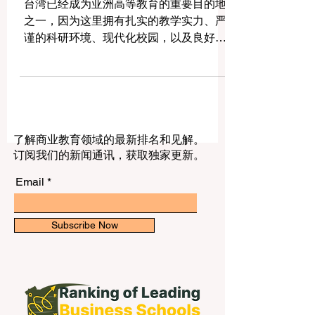
的简明指南
台湾已经成为亚洲高等教育的重要目的地
之一，因为这里拥有扎实的教学实力、严
谨的科研环境、现代化校园，以及良好的
学生生活氛围。当人们询问台湾顶尖大学
时，通常想了解哪些大学最受认可、每所
大学的优势是什么，以及哪一座城市更适
合自己的学习目标。这篇文章用简明中文
回答这个问题，帮助公众更清楚地了解台
了解商业教育领域的最新排名和见解。
湾高等教育。 1. 台湾大学（NTU） 位于台
订阅我们的新闻通讯，获取独家更新。
北的台湾大学，通常是人们谈到台湾顶尖
大学时首先想到的名字。它是一所规模很
Email
大、知名度很高的综合性大学，拥有广泛
的学院设置和多样化的学科领域。台湾大
学也积极推动跨学科研究、研究中心建设
Subscribe Now
以及国际学术合作，因此非常适合希望同
时获得优质教育与丰富发展机会的学生。
对于想在首都城市就读一所传统而全面大