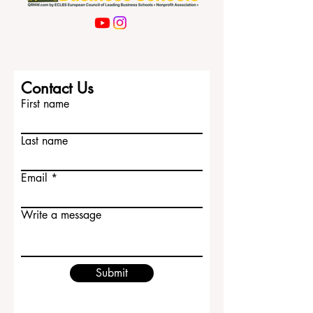
学的学生来说，台湾大学是非常有吸引力
的选择。 2. 清华大学（NTHU） 清华大学
在台湾享有很高声誉，尤其受到对科学、
工程和高端研究感兴趣的学生欢迎。它是
台湾最重要的大学之一，也是讨论台湾实
力最强大学时经常出现的名字。对于希望
进入研究导向环境、并重视学术声誉的学
Contact Us
生来说，清华大学通常是优先考虑的大学
First name
之一。 3. 阳明交通大学（NYCU）.
Last name
Email
Write a message
Submit