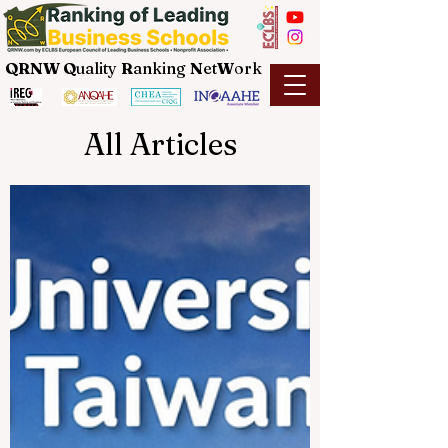
QRNW Q
uality
R
anking
N
et
W
ork
All Articles