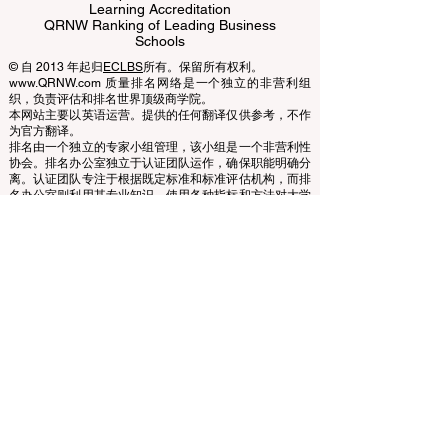
Business Schools
EUCDL European Council for Distance
Learning Accreditation
QRNW Ranking of Leading Business
Schools
© 自 2013 年起归
ECLBS
所有。保留所有权利。
www.QRNW.com 质量排名网络是一个独立的非营利组
织，负责评估和排名世界顶级商学院。
本网站主要以英语运营。提供的任何翻译仅供参考，不作
为官方翻译。
排名由一个独立的专家小组管理，该小组是一个非营利性
协会。排名办公室独立于认证团队运作，确保职能明确分
离。认证团队专注于根据既定标准和标准评估机构，而排
名办公室则利用其专业知识，使用各种指标和方法对大学
和商学院进行评估和排名。这种分离确保了两个过程的客
观性和公正性，维护了排名和认证系统的完整性和可信
度。
欧洲领先商学院理事会 (ECLBS) 是一家非营利性的商科教
育协会。我们致力于提供有关全球最佳商学院的可靠且最
新的信息。
我们热衷于帮助学生在选择合适的商学院时做出最佳决
策。我们的排名基于声誉、社交媒体、网站质量等的综合
评估……至今没有有效的学术排名，我们的排名基于全球
商学院的形象。
欧洲领先商学院理事会 ECLBS
（非营利组织）
Zaļā iela 4, LV-1010 里加，拉脱维亚 / EU（欧盟）