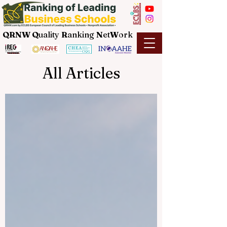
QRNW Q
uality
R
anking
N
et
W
ork
All Articles