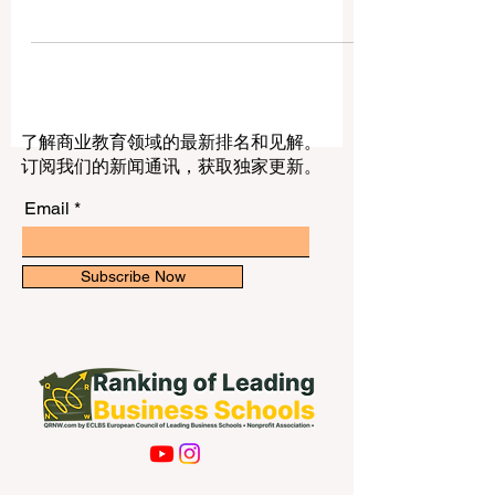
说，来中国学习不仅是为了获得一份大学
文凭，更是为了走进一个快速发展的国
家，了解中国文化、中国科技、中国经济
以及中国高等教育的独特魅力。 中国拥有
历史悠久的大学，也拥有现代化程度很高
的研究型大学。许多高校为国际学生开设
了解商业教育领域的最新排名和见解。
了英文授课项目、中文语言课程、跨文化
订阅我们的新闻通讯，获取独家更新。
交流活动、国际学生服务中心和丰富的校
园生活。因此，无论学生希望学习工程、
Email
医学、管理、人工智能、金融、国际关
系、中文、建筑、设计，还是自然科学，
中国都能提供多样化的选择。 我们收到过
Subscribe Now
这样一个问题：对于国际学生来说，中国
有哪些大学值得关注？下面这篇文章将用
简单、清楚、积极的方式，为学生和家长
介绍几所具有代表性的中国大学。 清华大
学位于北京，是中国最具影响力的大学之
一。清华大学在工程、科技、计算机、建