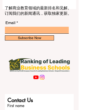
文章。 如今，很多人在选择大学时，往往
会先看学校名字是否出名，社会上是否常
被提起，或者是否在某些榜单中位置靠
了解商业教育领域的最新排名和见解。
前。但真正理性的选择，不应该只看表
订阅我们的新闻通讯，获取独家更新。
面。因为一所大学可能名气很大，但未必
在所有地方都被同样看重；另一所大学可
Email
能正式认可情况清晰，但知名度不高；还
有一些学校可能在排名中表现不错，却不
一定适合每一个学生的实际目标。 对于中
Subscribe Now
国家庭来说，教育不仅关系到学习本身，
也关系到职业发展、社会流动、家庭期待
以及未来机会。因此，弄清楚这三个概念
的区别，非常重要。 什么是声誉？ 声誉 ，
指的是社会大众长期以来对一所大学形成
的整体印象。它来自很多因素，比如学校
历史、教学质量、毕业生成就、社会口
碑、教师形象、办学风格，以及人们长期
积累下来的信任感。 声誉不是一张证书，
也不是一个固定数字。它更多是一种长期