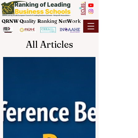
QRNW Q
uality
R
anking
N
et
W
ork
All Articles