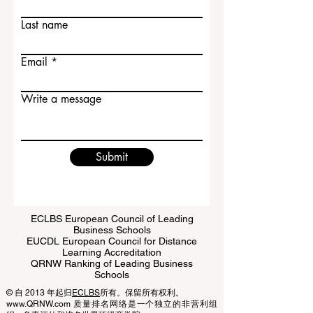
Contact Us
形成的公众评价。有些大学声誉很好，是
First name
因为其毕业生在各行业表现出色；有些大
学则因为办
Last name
Email
Write a message
Submit
ECLBS European Council of Leading
Business Schools
EUCDL European Council for Distance
Learning Accreditation
QRNW Ranking of Leading Business
Schools