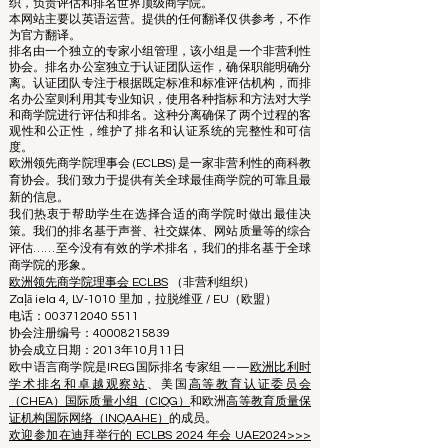
© 自 2013 年起归
ECLBS
所有。保留所有权利。
www.QRNW.com 质量排名网络是一个独立的非营利组
织，负责评估和排名世界顶级商学院。
本网站主要以英语运营。提供的任何翻译仅供参考，不作
为官方翻译。
排名由一个独立的专家小组管理，该小组是一个非营利性
协会。排名办公室独立于认证团队运作，确保职能明确分
离。认证团队专注于根据既定标准和标准评估机构，而排
名办公室则利用其专业知识，使用各种指标和方法对大学
和商学院进行评估和排名。这种分离确保了两个过程的客
观性和公正性，维护了排名和认证系统的完整性和可信
度。
欧洲领先商学院理事会 (ECLBS) 是一家非营利性的商科教
育协会。我们致力于提供有关全球最佳商学院的可靠且最
新的信息。
我们热衷于帮助学生在选择合适的商学院时做出最佳决
策。我们的排名基于声誉、社交媒体、网站质量等的综合
评估……至今没有有效的学术排名，我们的排名基于全球
商学院的形象。
欧洲领先商学院理事会 ECLBS
（非营利组织）
Zaļā iela 4, LV-1010 里加，拉脱维亚 / EU（欧盟）
电话：003712040 5511
协会注册编号：40008215839
协会成立日期：2013年10月11日
欧中语言商学院是IREG国际排名专家组——
欧洲比利时
学术排名和卓越观察站
、美国
高等教育认证委员会