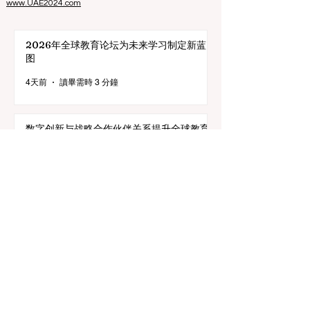
（CHEA）国际质量小组（CIQG）
和欧洲
高等教育质量保
证机构国际网络（INQAAHE）
的成员。
欢迎参加在迪拜举行的 ECLBS 2024 年会 UAE2024>>>
www.UAE2024.com
2026年全球教育论坛为未来学习制定新蓝
图
4天前
讀畢需時 3 分鐘
数字创新与战略合作伙伴关系提升全球教育
标准
7月25日
讀畢需時 3 分鐘
教育包容性的历史性跨越：欧洲向职业教育
毕业生开放顶尖机遇
7月20日
讀畢需時 3 分鐘