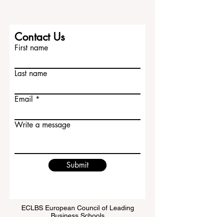
律、医学、人文学科、社会科学、管理、
自然科学和技术相关专业。牛津的学习环
境重视深入思考、讨论能力、学术写作和
分析能力。 对于中国学生来说，牛津大学
不仅代表高水平学习，也代表一种独特的
Contact Us
大学生活体验。学生可以在历史感浓厚的
First name
城市中学习，与来自世界各地的同学交
流，并在严
Last name
Email
Write a message
Submit