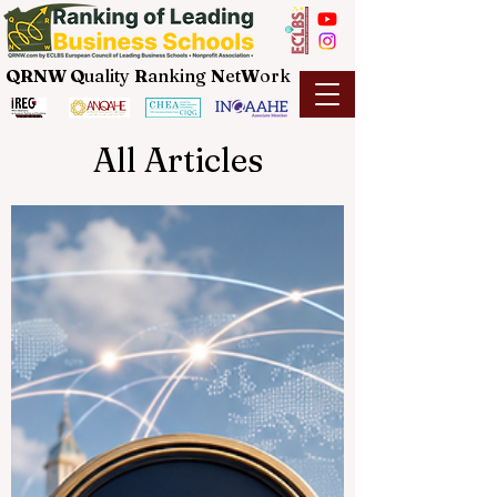
QRNW Q
uality
R
anking
N
et
W
ork
All Articles