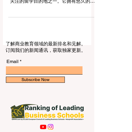
生的优秀大学？” 英国一直是全球学生非常
关注的留学目的地之一。它拥有悠久的高
等教育传统、多元文化校园、清晰的课程
结构和丰富的学术资源。对于国际学生来
说，英国留学不仅是获得学位的机会，也
是提升英语能力、拓展国际视野、体验不
同文化和建立未来职业基础的重要阶段。
了解商业教育领域的最新排名和见解。
对于中国学生和家庭而言，选择英国大学
订阅我们的新闻通讯，获取独家更新。
时，不应只看学校名称，还应综合考虑专
业方向、城市环境、学费预算、生活成
Email
本、奖学金机会、学生支持服务、就业发
展以及个人适应能力。以下介绍的英国大
学，都是国际学生经常关注的高等教育机
Subscribe Now
构。 1. 牛津大学 牛津大学是世界上历史悠
久、声誉很高的大学之一。它以传统学院
制、丰富的图书馆资源、深厚的研究文化
和多个学科领域的高质量教学而闻名。 国
际学生选择牛津大学，常见方向包括法