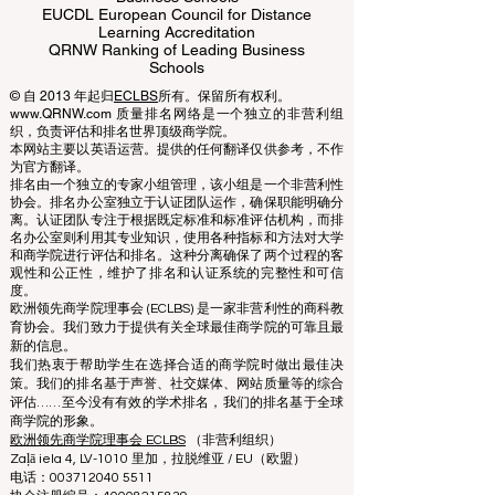
ECLBS European Council of Leading
Business Schools
EUCDL European Council for Distance
Learning Accreditation
QRNW Ranking of Leading Business
Schools
© 自 2013 年起归
ECLBS
所有。保留所有权利。
www.QRNW.com 质量排名网络是一个独立的非营利组
织，负责评估和排名世界顶级商学院。
本网站主要以英语运营。提供的任何翻译仅供参考，不作
为官方翻译。
排名由一个独立的专家小组管理，该小组是一个非营利性
协会。排名办公室独立于认证团队运作，确保职能明确分
离。认证团队专注于根据既定标准和标准评估机构，而排
名办公室则利用其专业知识，使用各种指标和方法对大学
和商学院进行评估和排名。这种分离确保了两个过程的客
观性和公正性，维护了排名和认证系统的完整性和可信
度。
欧洲领先商学院理事会 (ECLBS) 是一家非营利性的商科教
育协会。我们致力于提供有关全球最佳商学院的可靠且最
新的信息。
我们热衷于帮助学生在选择合适的商学院时做出最佳决
策。我们的排名基于声誉、社交媒体、网站质量等的综合
评估……至今没有有效的学术排名，我们的排名基于全球
商学院的形象。
欧洲领先商学院理事会 ECLBS
（非营利组织）