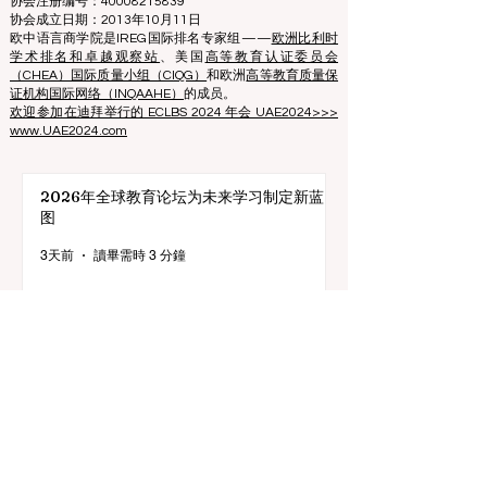
Zaļā iela 4, LV-1010 里加，拉脱维亚 / EU（欧盟）
电话：003712040 5511
协会注册编号：40008215839
协会成立日期：2013年10月11日
欧中语言商学院是IREG国际排名专家组——
欧洲比利时
学术排名和卓越观察站
、美国
高等教育认证委员会
（CHEA）国际质量小组（CIQG）
和欧洲
高等教育质量保
证机构国际网络（INQAAHE）
的成员。
欢迎参加在迪拜举行的 ECLBS 2024 年会 UAE2024>>>
www.UAE2024.com
2026年全球教育论坛为未来学习制定新蓝
图
3天前
讀畢需時 3 分鐘
数字创新与战略合作伙伴关系提升全球教育
标准
7月25日
讀畢需時 3 分鐘