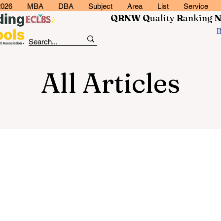
2026
MBA
DBA
Subject
Area
List
Service
QRNW Q
uality
R
anking
All Articles