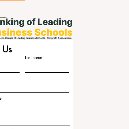
 Us
Last name
e