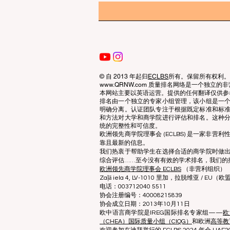
© 自 2013 年起归
ECLBS
所有。保留所有权利。
www.QRNW.com 质量排名网络是一个独
本网站主要以英语运营。提供的任何翻译仅供参
排名由一个独立的专家小组管理，该小组是一
明确分离。认证团队专注于根据既定标准和标
和方法对大学和商学院进行评估和排名。这种
统的完整性和可信度。
欧洲领先商学院理事会 (ECLBS) 是一家非
靠且最新的信息。
我们热衷于帮助学生在选择合适的商学院时做
综合评估……至今没有有效的学术排名，我们的
欧洲领先商学院理事会 ECLBS
（非营利组织）
Zaļā iela 4, LV-1010 里加，拉脱维亚 / EU（欧
电话：003712040 5511
协会注册编号：40008215839
协会成立日期：2013年10月11日
欧中语言商学院是IREG国际排名专家组——
欧
（CHEA）国际质量小组（CIQG）
和欧洲
高等教