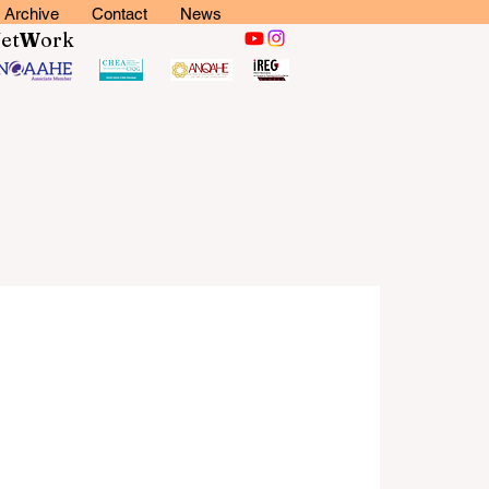
Archive
Contact
News
N
et
W
ork