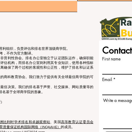
Contact
立的非营利组织，负责评估和排名世界顶级商学院。
考，不作为官方翻译。
个非营利性协会。排名办公室独立于认证团队运作，确保职能
First name
准评估机构，而排名办公室则利用其专业知识，使用各种指标
分离确保了两个过程的客观性和公正性，维护了排名和认证系
营利性的商科教育协会。我们致力于提供有关全球最佳商学院的可
Email
出最佳决策。我们的排名基于声誉、社交媒体、网站质量等的
排名基于全球商学院的形象。
Write a messag
盟）
洲比利时学术排名和卓越观察站
、美国
高等教育认证委员会
育质量保证机构国际网络（INQAAHE）
的成员。